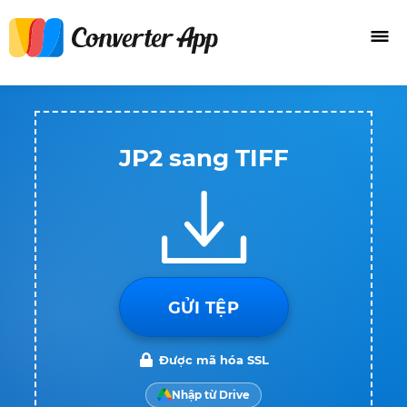
JP2 sang TIFF
GỬI TỆP
Được mã hóa SSL
Nhập từ Drive