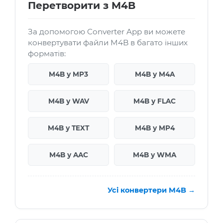
Перетворити з M4B
За допомогою Converter App ви можете
конвертувати файли M4B в багато інших
форматів:
M4B у MP3
M4B у M4A
M4B у WAV
M4B у FLAC
M4B у TEXT
M4B у MP4
M4B у AAC
M4B у WMA
Усі конвертери M4B →