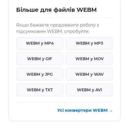
Більше для файлів WEBM
Якщо бажаєте продовжити роботу з
підсумковим WEBM, спробуйте:
WEBM у MP4
WEBM у MP3
WEBM у GIF
WEBM у MOV
WEBM у JPG
WEBM у WAV
WEBM у TXT
WEBM у AVI
Усі конвертери WEBM →