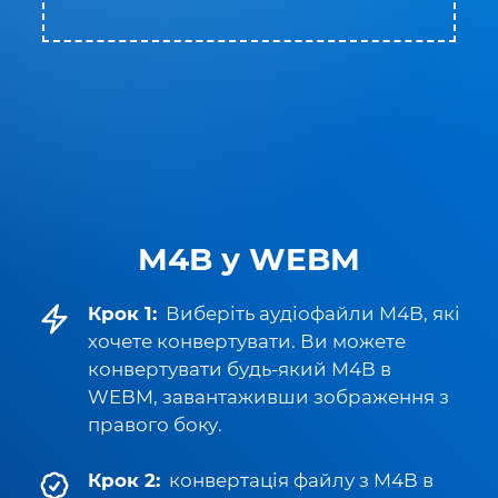
M4B у WEBM
Крок 1:
Виберіть аудіофайли M4B, які
хочете конвертувати. Ви можете
конвертувати будь-який M4B в
WEBM, завантаживши зображення з
правого боку.
Крок 2:
конвертація файлу з M4B в