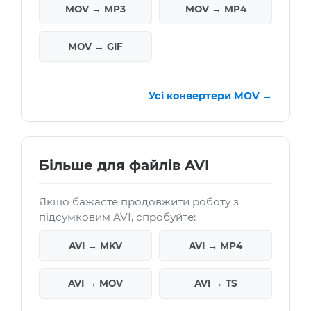
MOV → MP3
MOV → MP4
MOV → GIF
Усі конвертери MOV →
Більше для файлів AVI
Якщо бажаєте продовжити роботу з
підсумковим AVI, спробуйте:
AVI → MKV
AVI → MP4
AVI → MOV
AVI → TS