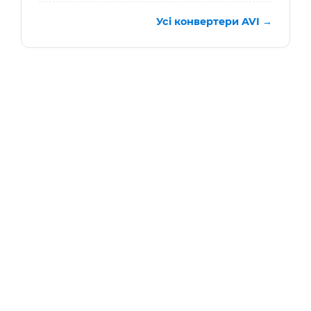
Усі конвертери AVI →