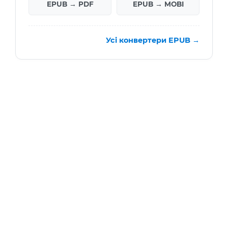
EPUB → PDF
EPUB → MOBI
Усі конвертери EPUB →