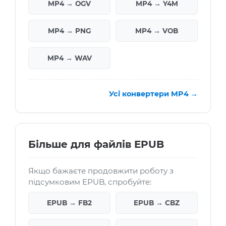
MP4 → OGV
MP4 → Y4M
MP4 → PNG
MP4 → VOB
MP4 → WAV
Усі конвертери MP4 →
Більше для файлів EPUB
Якщо бажаєте продовжити роботу з
підсумковим EPUB, спробуйте:
EPUB → FB2
EPUB → CBZ