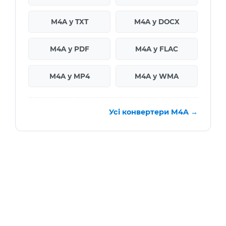
M4A у TXT
M4A у DOCX
M4A у PDF
M4A у FLAC
M4A у MP4
M4A у WMA
Усі конвертери M4A →