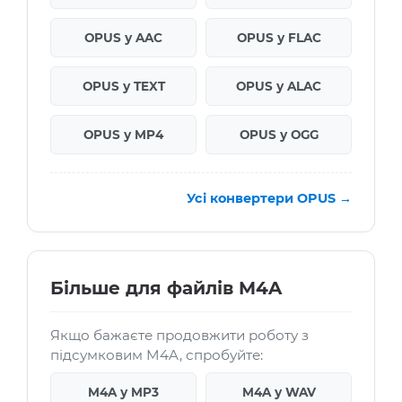
OPUS у AAC
OPUS у FLAC
OPUS у TEXT
OPUS у ALAC
OPUS у MP4
OPUS у OGG
Усі конвертери OPUS →
Більше для файлів M4A
Якщо бажаєте продовжити роботу з
підсумковим M4A, спробуйте:
M4A у MP3
M4A у WAV