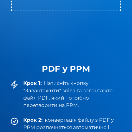
PDF у PPM
Крок 1:
Натисніть кнопку
"Завантажити" зліва та завантажте
файл PDF, який потрібно
перетворити на PPM.
Крок 2:
конвертація файлу з PDF у
PPM розпочнеться автоматично і