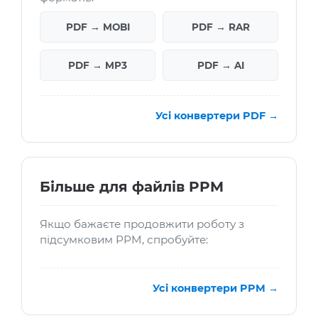
PDF → MOBI
PDF → RAR
PDF → MP3
PDF → AI
Усі конвертери PDF →
Більше для файлів PPM
Якщо бажаєте продовжити роботу з
підсумковим PPM, спробуйте:
Усі конвертери PPM →