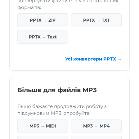
конвертувати файли PPTX в багато інших
форматів:
PPTX → ZIP
PPTX → TXT
PPTX → Text
Усі конвертери PPTX →
Більше для файлів MP3
Якщо бажаєте продовжити роботу з
підсумковим MP3, спробуйте:
MP3 → MIDI
MP3 → MP4