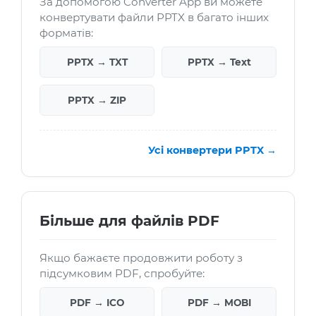
За допомогою Converter App ви можете
конвертувати файли PPTX в багато інших
форматів:
PPTX → TXT
PPTX → Text
PPTX → ZIP
Усі конвертери PPTX →
Більше для файлів PDF
Якщо бажаєте продовжити роботу з
підсумковим PDF, спробуйте:
PDF → ICO
PDF → MOBI