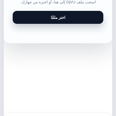
اسحب ملف DJVU إلى هنا، أو اختره من جهازك.
اختر ملفًا