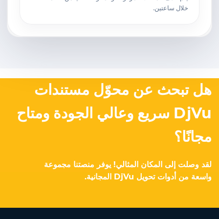
خلال ساعتين.
هل تبحث عن محوّل مستندات
DjVu سريع وعالي الجودة ومتاح
مجانًا؟
لقد وصلت إلى المكان المثالي! يوفر منصتنا مجموعة
واسعة من أدوات تحويل DjVu المجانية.