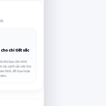
ổi.
 cho chi tiết sắc
G khi bạn cần hình
ó các cạnh sắc nét cho
àn hình, đồ họa hoặc
thêm.