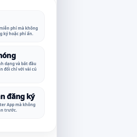
 miễn phí mà không
g ký hoặc phí ẩn.
hóng
ịnh dạng và bắt đầu
 đổi chỉ với vài cú
n đăng ký
ter App mà không
ản trước.