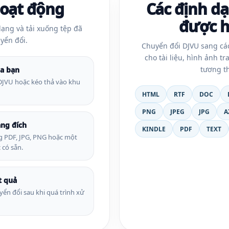
oạt động
Các định dạ
được h
dạng và tải xuống tệp đã
yển đổi.
Chuyển đổi DJVU sang cá
cho tài liệu, hình ảnh tr
tương th
ủa bạn
DJVU hoặc kéo thả vào khu
HTML
RTF
DOC
PNG
JPEG
JPG
A
ng đích
KINDLE
PDF
TEXT
g PDF, JPG, PNG hoặc một
 có sẵn.
t quả
yển đổi sau khi quá trình xử