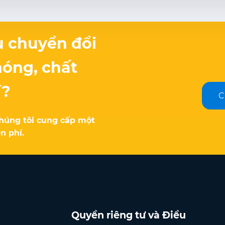
ụ chuyển đổi
hóng, chất
í?
C
húng tôi cung cấp một
n phí.
Quyền riêng tư và Điều