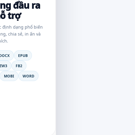
ng đầu ra
ỗ trợ
c định dạng phổ biến
ang, chia sẻ, in ấn và
ích.
DOCX
EPUB
ZW3
FB2
MOBI
WORD