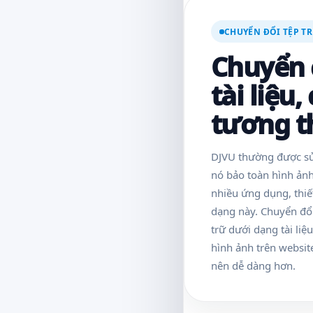
CHUYỂN ĐỔI TỆP T
Chuyển 
tài liệu,
tương t
DJVU thường được sử 
nó bảo toàn hình ản
nhiều ứng dụng, thiết
dạng này. Chuyển đổi 
trữ dưới dạng tài liệ
hình ảnh trên website
nên dễ dàng hơn.