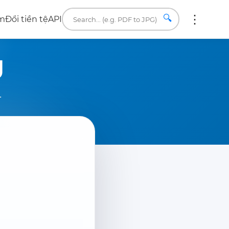
🔍
âm
Đổi tiền tệ
API
U
.