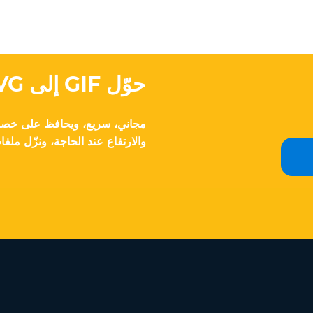
حوّل GIF إلى SVG عبر الإنترنت في ثوانٍ.
والارتفاع عند الحاجة، ونزّل ملفات SVG نظيفة. نرحب بالملفات الك