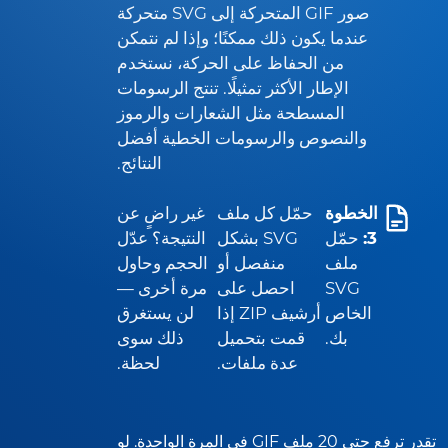
صور GIF المتحركة إلى SVG متحركة
عندما يكون ذلك ممكنًا؛ وإذا لم نتمكن
من الحفاظ على الحركة، نستخدم
الإطار الأكثر تمثيلًا. تنتج الرسومات
المسطحة مثل الشعارات والرموز
والنصوص والرسومات الخطية أفضل
النتائج.
الخطوة
حمّل كل ملف
غير راضٍ عن
3:
حمّل
SVG بشكل
النتيجة؟ عدّل
ملف
منفصل أو
الحجم وحاول
SVG
احصل على
مرة أخرى —
الخاص
أرشيف ZIP إذا
لن يستغرق
بك.
قمت بتحميل
ذلك سوى
عدة ملفات.
لحظة.
تقدر ترفع حتى 20 ملف GIF في المرة الواحدة. لو