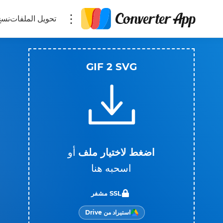
تحويل الملفات
نسخ
GIF 2 SVG
اضغط لاختيار ملف
أو
اسحبه هنا
SSL مشفر
استيراد من Drive