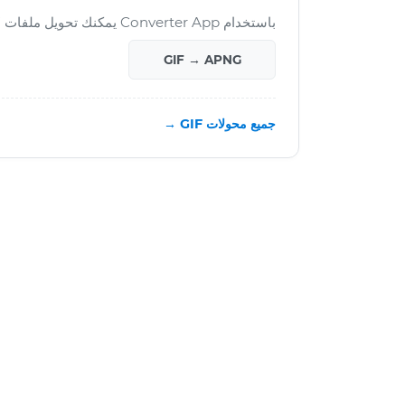
باستخدام Converter App يمكنك تحويل ملفات GIF إلى العديد من الصيغ الأخرى:
GIF → APNG
جميع محولات GIF →