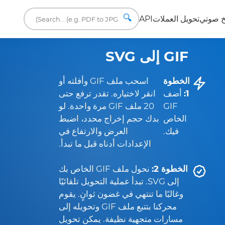
🔍
 صوتي
تحويل العملات
API
GIF إلى SVG
الخطوة
اسحب ملف GIF وأفلته أو
1:
أضف
انقر لاختياره. تقدر ترفع حتى
GIF
20 ملف GIF مرة واحدة. لو
الخاص
بدك حجم إخراج محدد، اضبط
فيك.
العرض والارتفاع في
الإعدادات أدناه قبل ما تبدأ.
الخطوة 2:
نحول ملف GIF الخاص بك
إلى SVG. تبدأ عملية التحويل تلقائيًا
وغالبًا ما تنتهي في غضون ثوانٍ. يقوم
محركنا بتتبع ملف GIF وتحويله إلى
مسارات متجهية نظيفة. يمكن تحويل