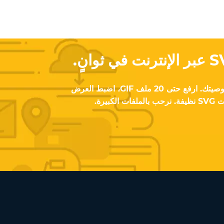
مجاني، سريع، ويحافظ على خصوصيتك. ارفع حتى 20 ملف GIF، اضبط العرض
بيرة.