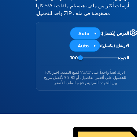
أرسلت أكثر من ملف، هتستلم ملفات SVG كلها
مضغوطة في ملف ZIP واحد للتحميل.
العرض (بكسل):
الارتفاع (بكسل):
الجودة
100
اترك بُعداً واحداً على 'Auto' لمنع التمدد. اختر 100
للحصول على أقصى تفاصيل، أو 85–95 لأفضل مزيج
بين الجودة المرئية وحجم الملف الأصغر.