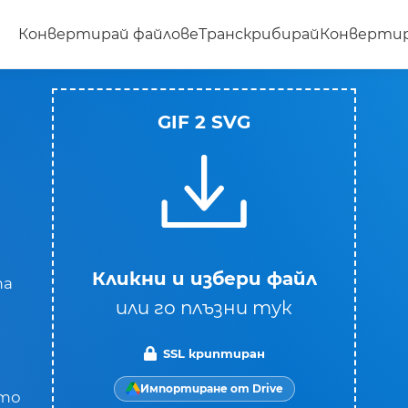
Конвертирай файлове
Транскрибирай
Конвертир
GIF 2 SVG
Кликни и избери файл
та
или го плъзни тук
SSL криптиран
Импортиране от Drive
ето