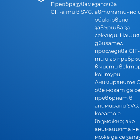
Преобразуваме
започва
GIF-а ти в SVG.
автоматично 
обикновено
завършва за
секунди. Наши
двигател
проследява GIF-
ти и го превр
в чисти векто
контури.
Анимираните G
ове могат да с
превърнат в
анимирани SVG,
когато е
възможно; ако
анимацията не
може да се запаз