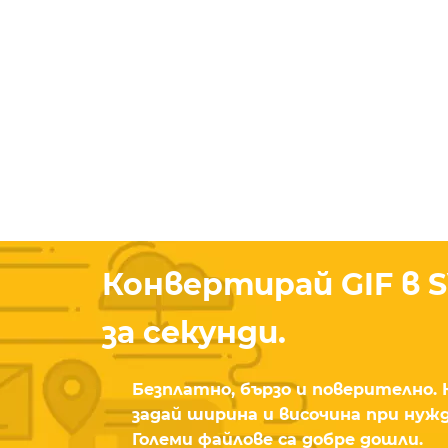
Конвертирай GIF в 
за секунди.
Безплатно, бързо и поверително. К
задай ширина и височина при нужд
Големи файлове са добре дошли.