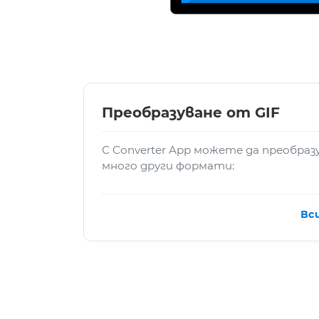
Преобразуване от GIF
С Converter App можете да преобраз
много други формати:
Вс