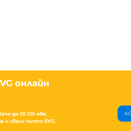
SVG онлайн
К
ачи до 20 GIF-ове,
а и свали чисти SVG.