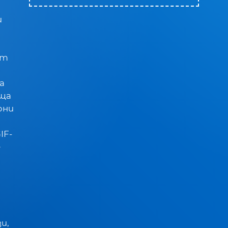
и
ят
а
ъща
рни
IF-
е
и,