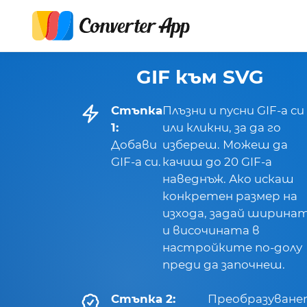
GIF към SVG
Стъпка
Плъзни и пусни GIF-а си
1:
или кликни, за да го
Добави
избереш. Можеш да
GIF-а си.
качиш до 20 GIF-а
наведнъж. Ако искаш
конкретен размер на
изхода, задай ширина
и височината в
настройките по-долу
преди да започнеш.
Стъпка 2:
Преобразуван