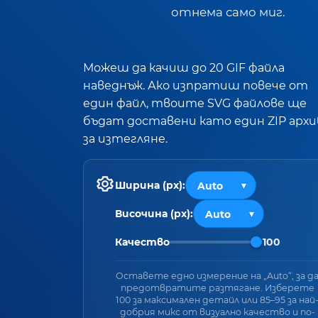
отнема само миг.
Можеш да качиш до 20 GIF файла
наведнъж. Ако изпратиш повече от
един файл, твоите SVG файлове ще
бъдат доставени като един ZIP архи
за изтегляне.
Ширина (px):
Височина (px):
Качество
100
Оставете едно измерение на „Auto“, за д
предотвратите разтягане. Изберете
100 за максимален детайл или 85–95 за най
добрия микс от визуално качество и по-