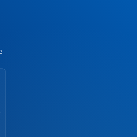
в
а
-