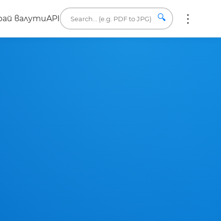
🔍
ай валути
API