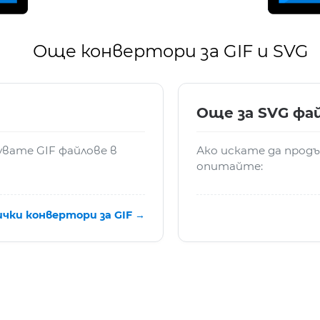
Още конвертори за GIF и SVG
Още за SVG фа
увате GIF файлове в
Ако искате да прод
опитайте:
ички конвертори за GIF →