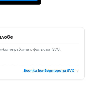
йлове
ължите работа с финалния SVG,
Всички конвертори за SVG →