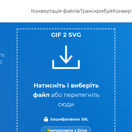
Конвертація файлів
Транскрибуй
Конверт
GIF 2 SVG
о.
0
Натисніть і виберіть
файл
або перетягніть
сюди
Зашифровано SSL
Імпортувати з Drive