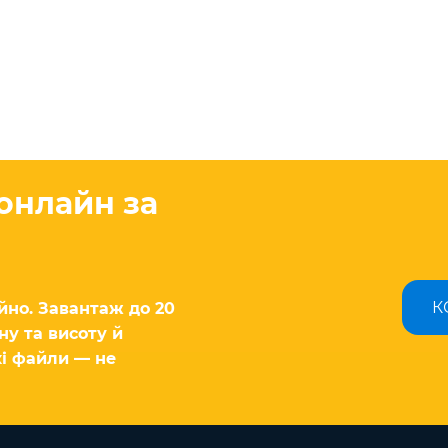
 онлайн за
К
йно. Завантаж до 20
ну та висоту й
кі файли — не