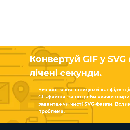
Конвертуй GIF у SVG
лічені секунди.
Безкоштовно, швидко й конфіденці
GIF‑файлів, за потреби вкажи шири
завантажуй чисті SVG‑файли. Вели
проблема.