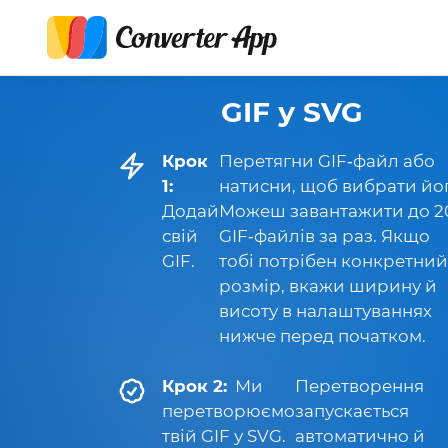
GIF у SVG
Крок
Перетягни GIF‑файл або
1:
натисни, щоб вибрати йог
Додай
Можеш завантажити до 2
свій
GIF‑файлів за раз. Якщо
GIF.
тобі потрібен конкретний
розмір, вкажи ширину й
висоту в налаштуваннях
нижче перед початком.
Крок 2:
Ми
Перетворення
перетворюємо
запускається
твій GIF у SVG.
автоматично й