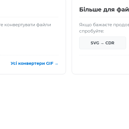
Більше для фай
те конвертувати файли
Якщо бажаєте продов
спробуйте:
SVG → CDR
Усі конвертери GIF →