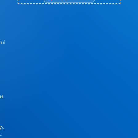
рні
і
ти
р.
—