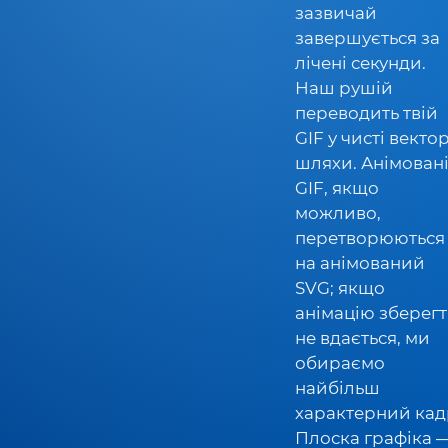
зазвичай
завершується за
лічені секунди.
Наш рушій
переводить твій
GIF у чисті векто
шляхи. Анімован
GIF, якщо
можливо,
перетворюються
на анімований
SVG; якщо
анімацію зберег
не вдається, ми
обираємо
найбільш
характерний кад
Плоска графіка 