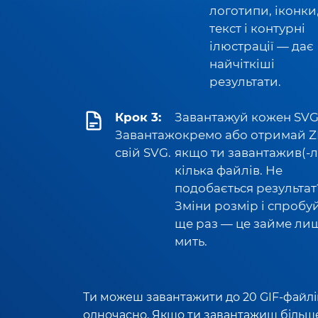
логотипи, іконки
текст і контурні
ілюстрації — дає
найчіткіші
результати.
Крок 3:
Завантажуй кожен SV
Завантаж
окремо або отримай ZI
свій SVG.
якщо ти завантажив(-л
кілька файлів. Не
подобається результат
Зміни розмір і спробу
ще раз — це займе ли
мить.
Ти можеш завантажити до 20 GIF-файлі
одночасно. Якщо ти завантажиш більш