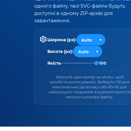
одного файлу, твої SVG-файли будуть
доступні в одному ZIP-архіві для
завантаження.
Ширина (px):
Висота (px):
Якість
100
Залиште один вимір на «Auto», щоб
запобігти розтягуванню. Виберіть 100 для
максимальної деталізації або 85–95 для
найкращого поєднання візуальної якості та
меншого розміру файлу.