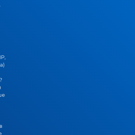
,
G
P,
а)
?
й
ше
в
е