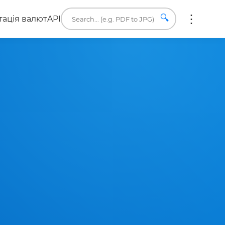
🔍
ація валют
API