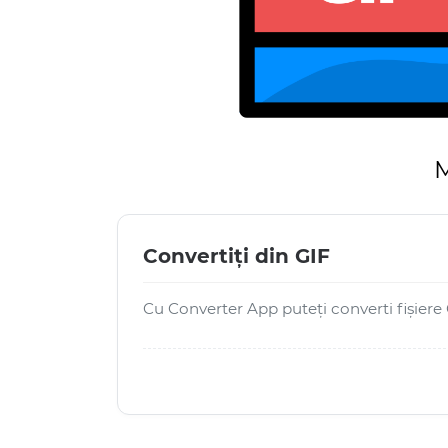
M
Convertiți din GIF
Cu Converter App puteți converti fișiere 