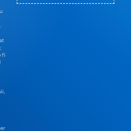
ru
.
i
at
;
 fi
l
ii,
ier