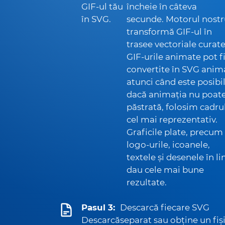
GIF-ul tău
încheie în câteva
în SVG.
secunde. Motorul nost
transformă GIF-ul în
trasee vectoriale curate
GIF-urile animate pot f
convertite în SVG anim
atunci când este posibil
dacă animația nu poate
păstrată, folosim cadru
cel mai reprezentativ.
Graficile plate, precum
logo-urile, icoanele,
textele și desenele în lin
dau cele mai bune
rezultate.
Pasul 3:
Descarcă fiecare SVG
Descarcă
separat sau obține un fiș