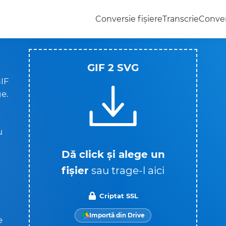
Conversie fișiere
Transcrie
Conver
GIF 2 SVG
GIF
ge.
u
Dă click și alege un
fișier
sau trage-l aici
Criptat SSL
Importă din Drive
e