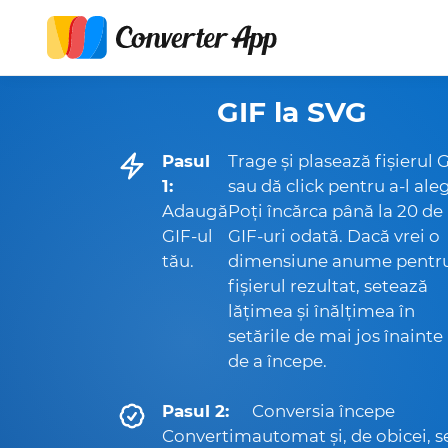
GIF la SVG
Pasul
Trage și plasează fișierul 
1:
sau dă click pentru a-l ale
Adaugă
Poți încărca până la 20 de
GIF-ul
GIF-uri odată. Dacă vrei o
tău.
dimensiune anume pentr
fișierul rezultat, setează
lățimea și înălțimea în
setările de mai jos înainte
de a începe.
Pasul 2:
Conversia începe
Convertim
automat și, de obicei, s