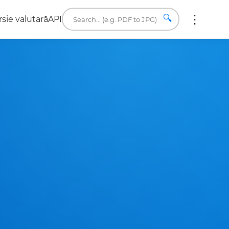
🔍
sie valutară
API