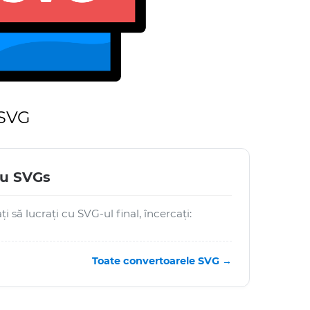
 SVG
ru SVGs
i să lucrați cu SVG-ul final, încercați:
Toate convertoarele SVG →