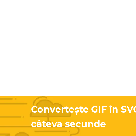
Convertește GIF în SV
câteva secunde