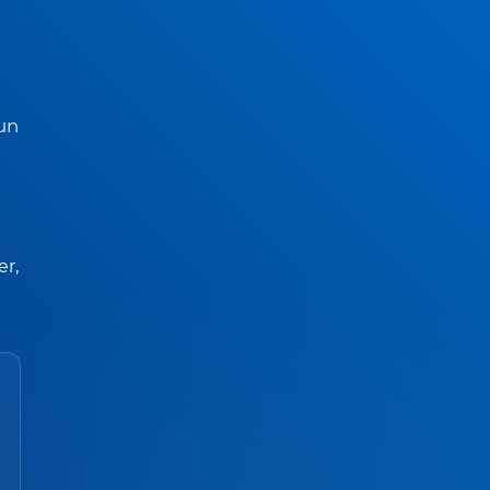
un
er,