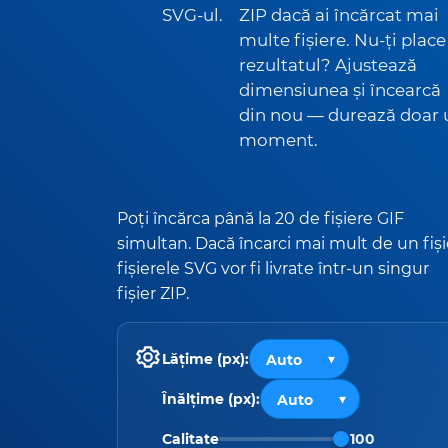
SVG-ul.
ZIP dacă ai încărcat mai
multe fișiere. Nu-ți place
rezultatul? Ajustează
dimensiunea și încearcă
din nou — durează doar 
moment.
Poți încărca până la 20 de fișiere GIF
simultan. Dacă încarci mai mult de un fiși
fișierele SVG vor fi livrate într-un singur
fișier ZIP.
Lățime (px):
Înălțime (px):
Calitate
100