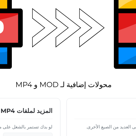
محولات إضافية لـ MOD و MP4
المزيد لملفات MP4
لو بدك تستمر بالشغل على ملف MP4 النهائي،