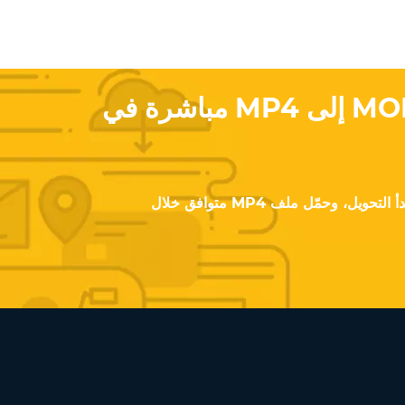
حوّل فيديوهات MOD إلى MP4 مباشرة في
ارفع مقطع MOD الخاص بك، ابدأ التحويل، وحمّل ملف MP4 متوافق خلال