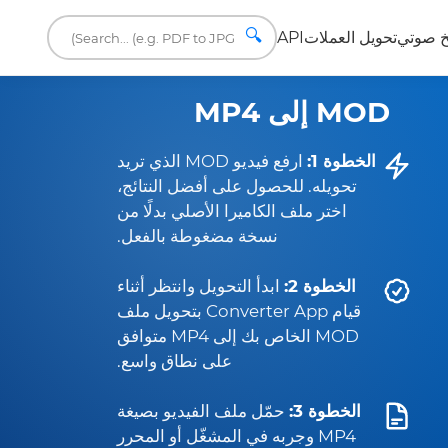
🔍
 صوتي
تحويل العملات
API
MOD إلى MP4
الخطوة 1:
ارفع فيديو MOD الذي تريد
تحويله. للحصول على أفضل النتائج،
اختر ملف الكاميرا الأصلي بدلًا من
نسخة مضغوطة بالفعل.
الخطوة 2:
ابدأ التحويل وانتظر أثناء
قيام Converter App بتحويل ملف
MOD الخاص بك إلى MP4 متوافق
على نطاق واسع.
الخطوة 3:
حمّل ملف الفيديو بصيغة
MP4 وجربه في المشغّل أو المحرر