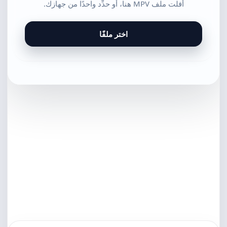
أفلت ملف MPV هنا، أو حدِّد واحدًا من جهازك.
اختر ملفًا