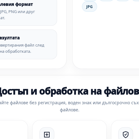
елевия формат
JPG
 JPG, PNG или друг
ат.
езултата
нвертирания файл след
на обработката.
остъп и обработка на файло
йте файлове без регистрация, воден знак или дългосрочно съ
файлове.