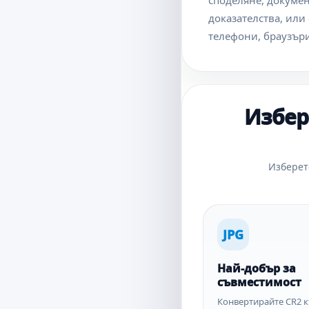
споделяне, докумен
доказателства, или
телефони, браузър
Избер
Изберет
JPG
Най-добър за
съвместимост
Конвертирайте CR2 к