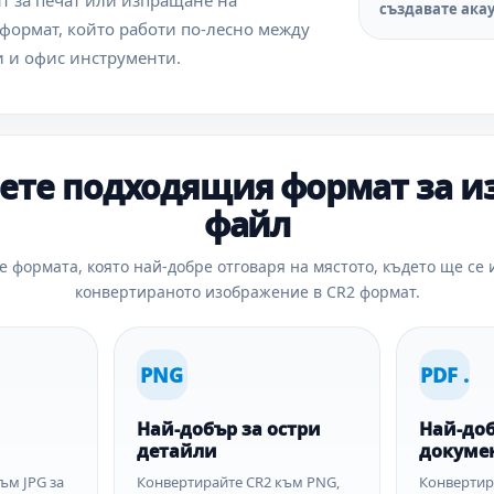
т за печат или изпращане на
създавате акау
 формат, който работи по-лесно между
и и офис инструменти.
ете подходящия формат за и
файл
е формата, която най-добре отговаря на мястото, където ще се 
конвертираното изображение в CR2 формат.
PNG
PDF .
Най-добър за остри
Най-доб
детайли
докуме
ъм JPG за
Конвертирайте CR2 към PNG,
Конвертира