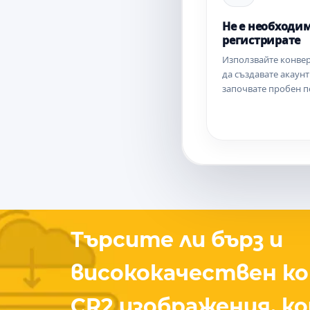
Не е необходим
регистрирате
Използвайте конвер
да създавате акаунт
започвате пробен п
Търсите ли бърз и
висококачествен к
CR2 изображения, к