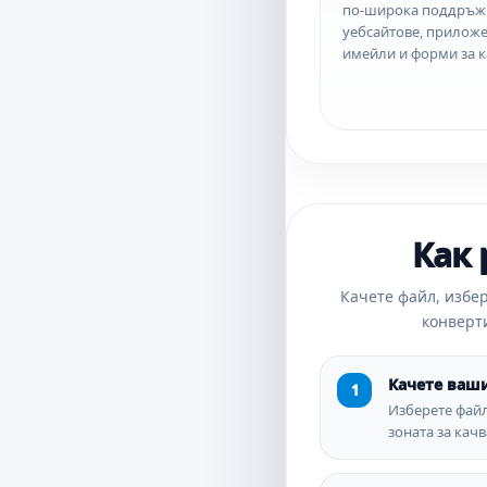
по-широка поддръж
уебсайтове, приложе
имейли и форми за к
Как 
Качете файл, избер
конверт
Качете ваш
Изберете файл
зоната за качв