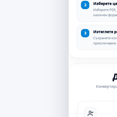
Изберете ц
Изберете PDF,
наличен форм
Изтеглете р
Съхранете ко
приключване 
Д
Конвертира