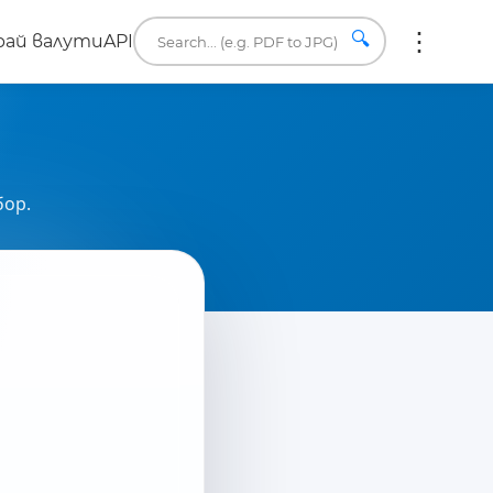
🔍
ай валути
API
бор.