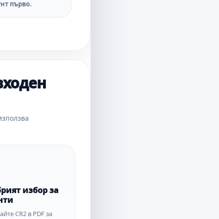
нт първо.
зходен
използва
рият избор за
нти
йте CR2 в PDF за