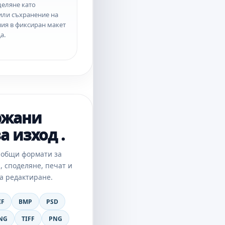
деляне като
или съхранение на
ия в фиксиран макет
а.
ржани
а изход .
 общи формати за
, споделяне, печат и
а редактиране.
IF
BMP
PSD
NG
TIFF
PNG