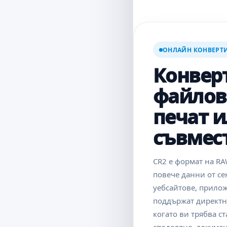
ОНЛАЙН КОНВЕРТИ
Конвер
файлове
печат 
съвмес
CR2 е формат на RA
повече данни от се
уебсайтове, прилож
поддържат директно
когато ви трябва с