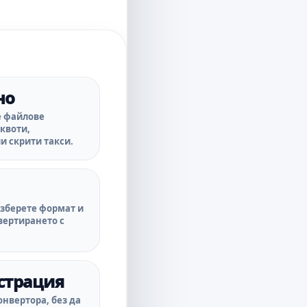
но
е файлове
 квоти,
и скрити такси.
изберете формат и
вертирането с
.
истрация
нвертора, без да