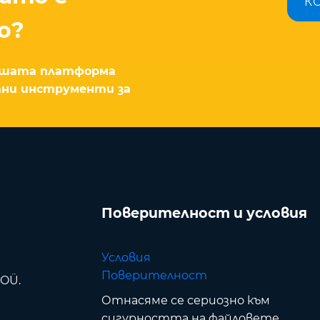
К
о?
Нашата платформа
тни инструменти за
Поверителност и условия
Условия
Поверителност
 OÜ.
Отнасяме се сериозно към
сигурността на файловете