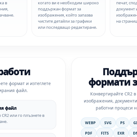
ка в
когато ви е необходим широко
печат, спо
ния,
поддържан формат за
документ 
ачване.
изображения, който запазва
изображен
чистите детайли за графики
на страниц
или последващо редактиране.
работи
Поддъ
формати з
ете формат и изтеглете
ирания файл.
Конвертирайте CR2 в
изображения, документи
работни процеси н
ия файл
 CR2 или го плъзнете в
ане.
WEBP
SVG
PS
G
PDF
FITS
EXR
D