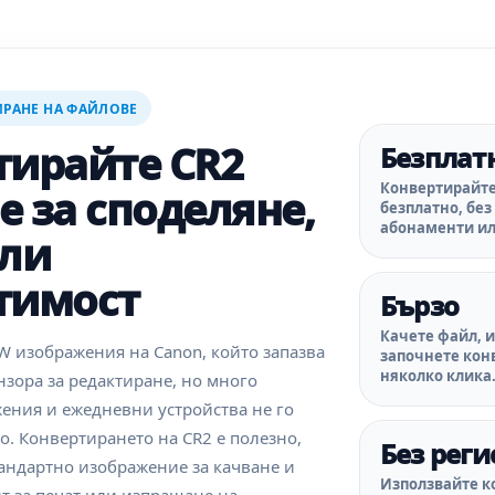
РАНЕ НА ФАЙЛОВЕ
тирайте CR2
Безплат
Конвертирайт
 за споделяне,
безплатно, без
абонаменти ил
или
тимост
Бързо
Качете файл, 
W изображения на Canon, който запазва
започнете кон
няколко клика
нзора за редактиране, но много
ения и ежедневни устройства не го
. Конвертирането на CR2 е полезно,
Без рег
тандартно изображение за качване и
Използвайте ко