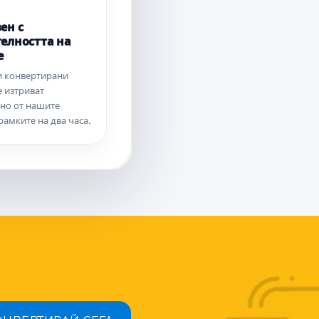
ен с
елността на
е
и конвертирани
е изтриват
но от нашите
рамките на два часа.