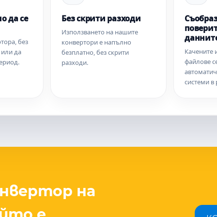
о да се
Без скрити разходи
Съобраз
поверит
Използването на нашите
даннит
тора, без
конвертори е напълно
Качените 
 или да
безплатно, без скрити
файлове с
ериод.
разходи.
автоматич
системи в 
онвертор на
ойто е