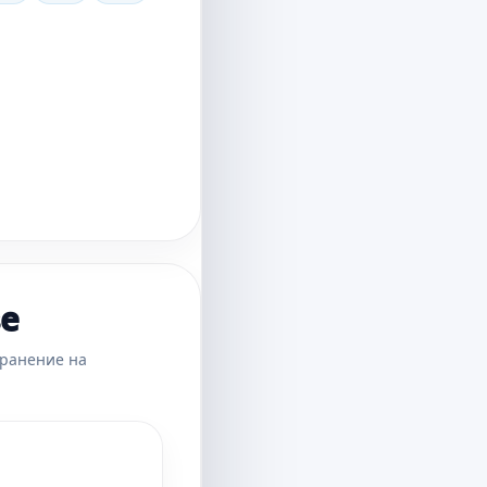
ве
хранение на