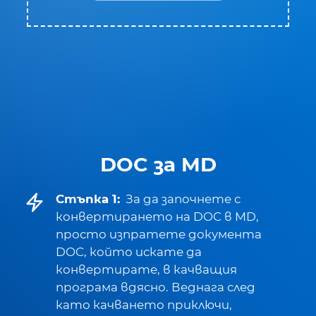
DOC за MD
Стъпка 1:
За да започнете с
конвертирането на DOC в MD,
просто изпратете документа
DOC, който искате да
конвертирате, в качващия
програма вдясно. Веднага след
като качването приключи,