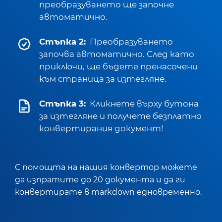
преобразуването ще започне
автоматично.
Стъпка 2:
Преобразуването
започва автоматично. След като
приключи, ще бъдете пренасочени
към страница за изтегляне.
Стъпка 3:
Кликнете върху бутона
за изтегляне и получете безплатно
конвертирания документ!
С помощта на нашия конвертор можете
да изпратите до 20 документа и да ги
конвертирате в markdown едновременно.