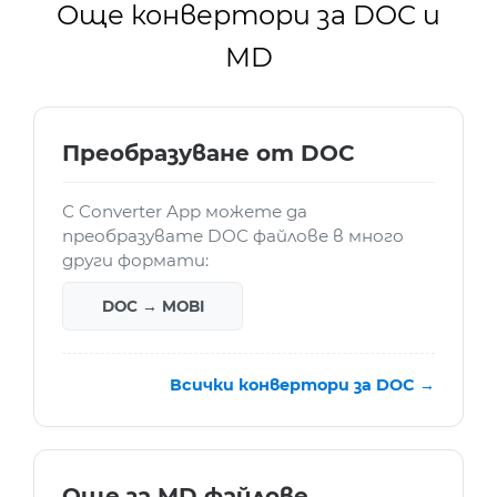
Още конвертори за DOC и
MD
Преобразуване от DOC
С Converter App можете да
преобразувате DOC файлове в много
други формати:
DOC → MOBI
Всички конвертори за DOC →
Още за MD файлове