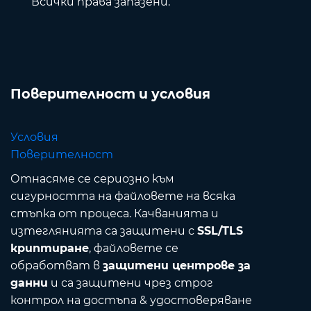
Всички права запазени.
Поверителност и условия
Условия
Поверителност
Отнасяме се сериозно към
сигурността на файловете на всяка
стъпка от процеса. Качванията и
изтеглянията са защитени с
SSL/TLS
криптиране
, файловете се
обработват в
защитени центрове за
данни
и са защитени чрез строг
контрол на достъпа & удостоверяване