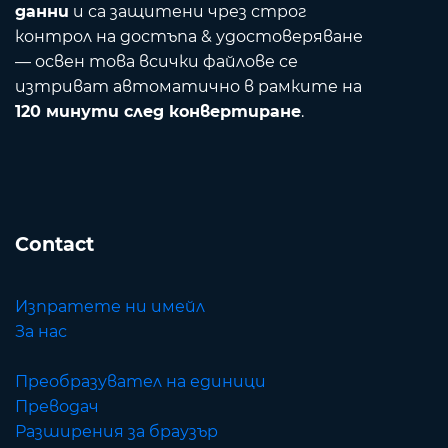
данни
и са защитени чрез строг
контрол на достъпа & удостоверяване
— освен това всички файлове се
изтриват автоматично в рамките на
120 минути след конвертиране
.
Contact
Изпратете ни имейл
За нас
Преобразувател на единици
Преводач
Разширения за браузър