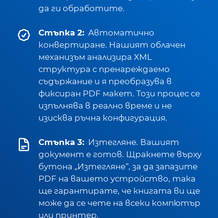
да ги обработите.
Стъпка 2:
Автоматично
конвертиране. Нашият облачен
механизъм анализира XML
структура с пренареждаемо
съдържание и я преобразува в
фиксиран PDF макет. Този процес се
изпълнява в реално време и не
изисква ръчна конфигурация.
Стъпка 3:
Изтегляне. Вашият
документ е готов. Щракнете върху
бутона „Изтегляне“, за да запазите
PDF на вашето устройство, така
ще гарантирате, че книгата ви ще
може да се чете на всеки компютър
или принтер.