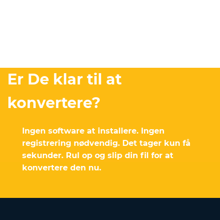
Er De klar til at
konvertere?
Ingen software at installere. Ingen
registrering nødvendig. Det tager kun få
sekunder. Rul op og slip din fil for at
konvertere den nu.