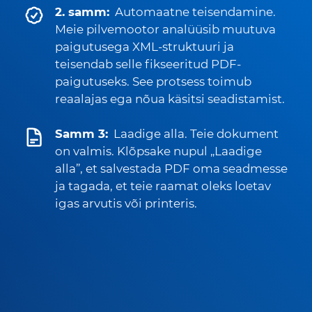
2. samm:
Automaatne teisendamine.
Meie pilvemootor analüüsib muutuva
paigutusega XML-struktuuri ja
teisendab selle fikseeritud PDF-
paigutuseks. See protsess toimub
reaalajas ega nõua käsitsi seadistamist.
Samm 3:
Laadige alla. Teie dokument
on valmis. Klõpsake nupul „Laadige
alla”, et salvestada PDF oma seadmesse
ja tagada, et teie raamat oleks loetav
igas arvutis või printeris.