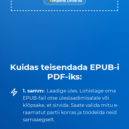
Impordi Drive'ist
Kuidas teisendada EPUB-i
PDF-iks:
1. samm:
Laadige üles. Lohistage oma
EPUB-fail otse üleslaadimisalale või
klõpsake, et sirvida. Saate valida mitu e-
raamatut partii korras ja töödelda neid
samaaegselt.