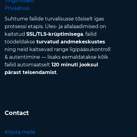
Tingimused
Privaatsus
Suhtume failide turvalisusse tõsiselt igas
protsessi etapis. Üles- ja allalaadimised on
kaitstud
SSL/TLS-krüptimisega
, failid
töödeldakse
turvatud andmekeskustes
ning neid kaitsevad range ligipääsukontroll
& autentimine — lisaks eemaldatakse kõik
failid automaatselt
120 minuti jooksul
pärast teisendamist
.
Contact
Kirjuta meile