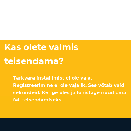
Kas olete valmis
teisendama?
Tarkvara installimist ei ole vaja.
Registreerimine ei ole vajalik. See võtab vaid
sekundeid. Kerige üles ja lohistage nüüd oma
fail teisendamiseks.