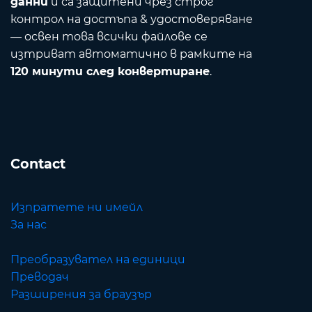
данни
и са защитени чрез строг
контрол на достъпа & удостоверяване
— освен това всички файлове се
изтриват автоматично в рамките на
120 минути след конвертиране
.
Contact
Изпратете ни имейл
За нас
Преобразувател на единици
Преводач
Разширения за браузър