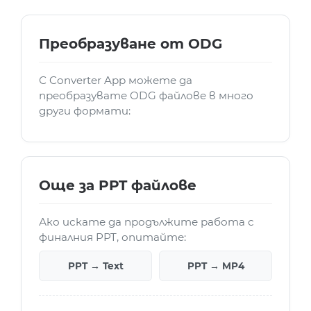
Преобразуване от ODG
С Converter App можете да
преобразувате ODG файлове в много
други формати:
Още за PPT файлове
Ако искате да продължите работа с
финалния PPT, опитайте:
PPT → Text
PPT → MP4