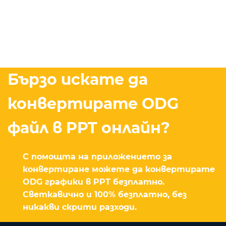
Бързо искате да
конвертирате ODG
файл в PPT онлайн?
С помощта на приложението за
конвертиране можете да конвертирате
ODG графики в PPT безплатно.
Светкавично и 100% безплатно, без
никакви скрити разходи.