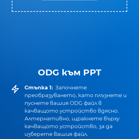
ODG към PPT
Стъпка 1:
Започнете
преобразуването, като плъзнете и
пуснете вашия ODG файл в
качващото устройство вдясно.
Алтернативно, щракнете върху
качващото устройство, за да
изберете вашия файл.