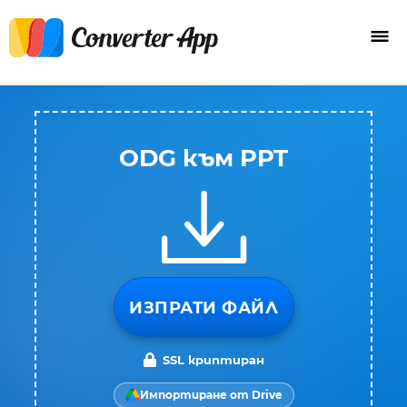
ODG към PPT
ИЗПРАТИ ФАЙЛ
SSL криптиран
Импортиране от Drive