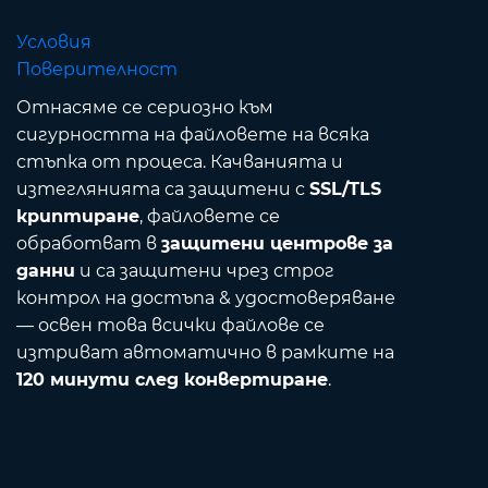
Условия
Поверителност
Отнасяме се сериозно към
сигурността на файловете на всяка
стъпка от процеса. Качванията и
изтеглянията са защитени с
SSL/TLS
криптиране
, файловете се
обработват в
защитени центрове за
данни
и са защитени чрез строг
контрол на достъпа & удостоверяване
— освен това всички файлове се
изтриват автоматично в рамките на
120 минути след конвертиране
.