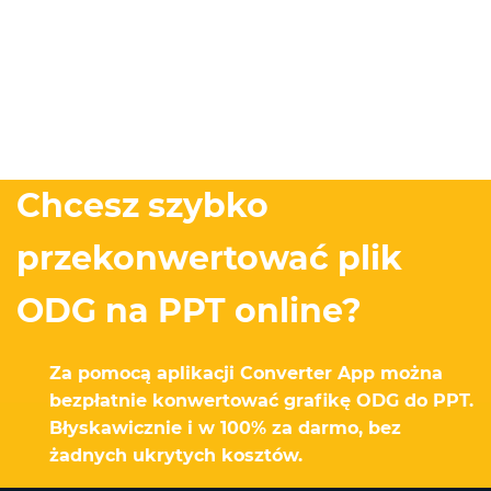
Chcesz szybko
przekonwertować plik
ODG na PPT online?
Za pomocą aplikacji Converter App można
bezpłatnie konwertować grafikę ODG do PPT.
Błyskawicznie i w 100% za darmo, bez
żadnych ukrytych kosztów.