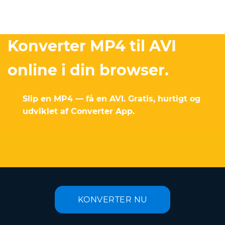
Konverter MP4 til AVI
online i din browser.
Slip en MP4 — få en AVI. Gratis, hurtigt og
udviklet af Converter App.
KONVERTER NU