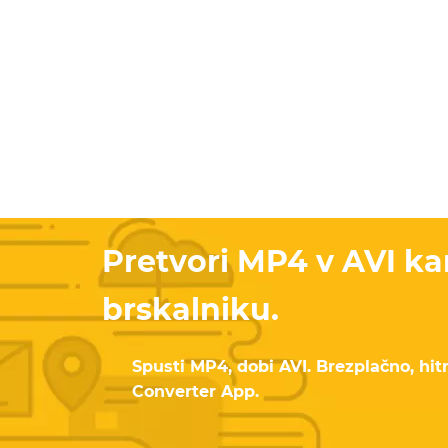
Pretvori MP4 v AVI ka
brskalniku.
Spusti MP4, dobi AVI. Brezplačno, hitr
Converter App.