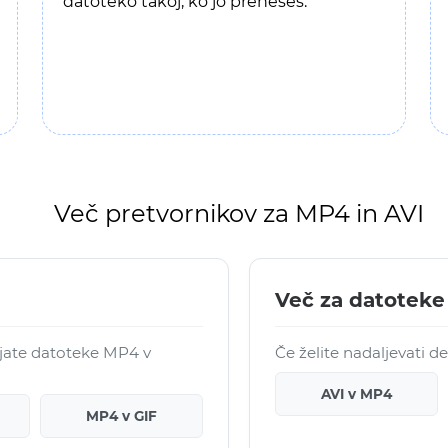
datoteko takoj, ko jo preneseš.
Več pretvornikov za MP4 in AVI
Več za datoteke
rjate datoteke MP4 v
Če želite nadaljevati d
AVI v MP4
MP4 v GIF