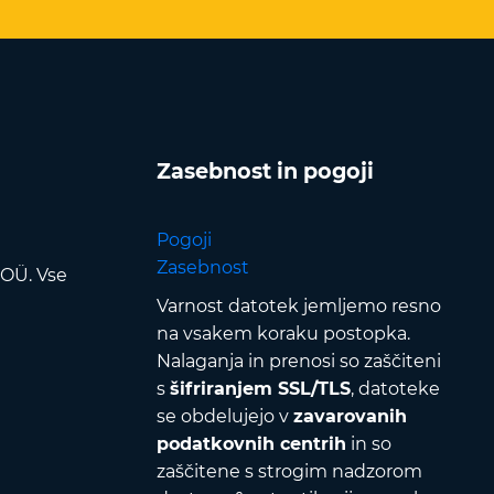
Zasebnost in pogoji
Pogoji
Zasebnost
 OÜ. Vse
Varnost datotek jemljemo resno
na vsakem koraku postopka.
Nalaganja in prenosi so zaščiteni
s
šifriranjem SSL/TLS
, datoteke
se obdelujejo v
zavarovanih
podatkovnih centrih
in so
zaščitene s strogim nadzorom