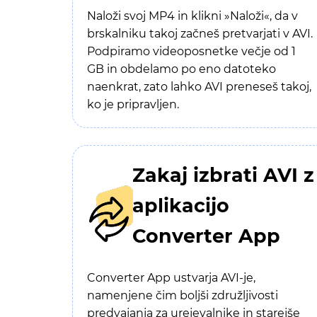
Naloži svoj MP4 in klikni »Naloži«, da v
brskalniku takoj začneš pretvarjati v AVI.
Podpiramo videoposnetke večje od 1
GB in obdelamo po eno datoteko
naenkrat, zato lahko AVI preneseš takoj,
ko je pripravljen.
Zakaj izbrati AVI z
aplikacijo
Converter App
Converter App ustvarja AVI-je,
namenjene čim boljši združljivosti
predvajanja za urejevalnike in starejše