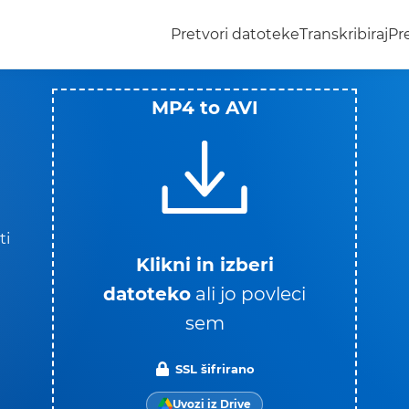
Pretvori datoteke
Transkribiraj
Pr
MP4 to AVI
ti
Klikni in izberi
datoteko
ali jo povleci
sem
,
SSL šifrirano
Uvozi iz Drive