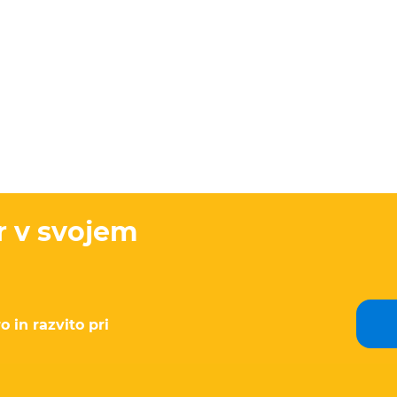
r v svojem
o in razvito pri