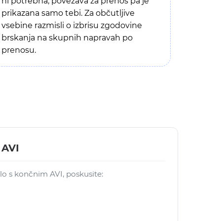
ni potrebna, povezava za prenos pa je
prikazana samo tebi. Za občutljive
vsebine razmisli o izbrisu zgodovine
brskanja na skupnih napravah po
prenosu.
 AVI
elo s končnim AVI, poskusite: