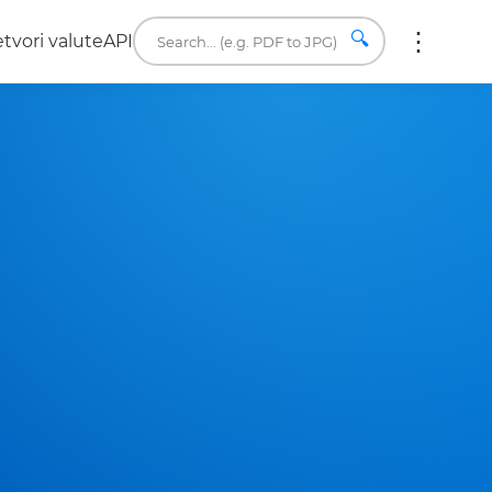
🔍
etvori valute
API