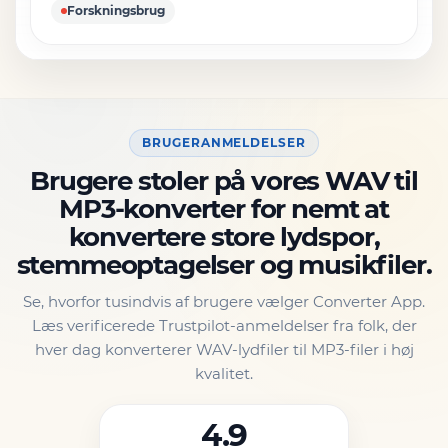
Forskningsbrug
BRUGERANMELDELSER
Brugere stoler på vores WAV til
MP3-konverter for nemt at
konvertere store lydspor,
stemmeoptagelser og musikfiler.
Se, hvorfor tusindvis af brugere vælger Converter App.
Læs verificerede Trustpilot-anmeldelser fra folk, der
hver dag konverterer WAV-lydfiler til MP3-filer i høj
kvalitet.
4.9