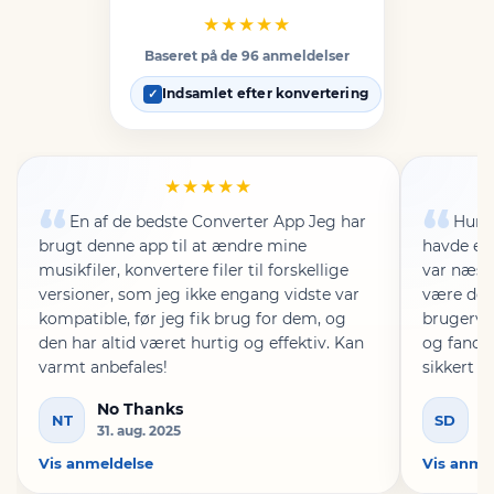
★★★★★
Baseret på de 96 anmeldelser
Indsamlet efter konvertering
✓
★★★★★
En af de bedste Converter App Jeg har
Hurti
brugt denne app til at ændre mine
havde en 
musikfiler, konvertere filer til forskellige
var næst
versioner, som jeg ikke engang vidste var
være den
kompatible, før jeg fik brug for dem, og
brugerve
den har altid været hurtig og effektiv. Kan
og fandt 
varmt anbefales!
sikkert d
No Thanks
S
NT
SD
31. aug. 2025
13
Vis anmeldelse
Vis anme