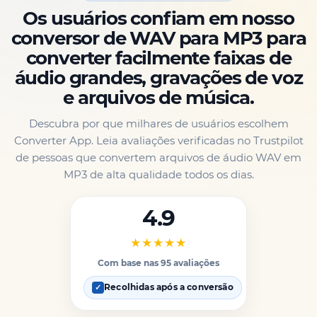
Os usuários confiam em nosso
conversor de WAV para MP3 para
converter facilmente faixas de
áudio grandes, gravações de voz
e arquivos de música.
Descubra por que milhares de usuários escolhem
Converter App. Leia avaliações verificadas no Trustpilot
de pessoas que convertem arquivos de áudio WAV em
MP3 de alta qualidade todos os dias.
4.9
★★★★★
Com base nas 95 avaliações
Recolhidas após a conversão
✓