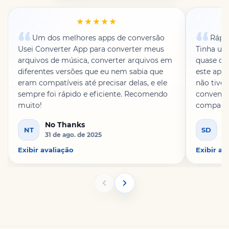
★★★★★
Um dos melhores apps de conversão
Rápid
Usei Converter App para converter meus
Tinha um 
arquivos de música, converter arquivos em
quase des
diferentes versões que eu nem sabia que
este aplic
eram compatíveis até precisar delas, e ele
não tive
sempre foi rápido e eficiente. Recomendo
convenie
muito!
comparti
No Thanks
S
NT
SD
31 de ago. de 2025
1
Exibir avaliação
Exibir av