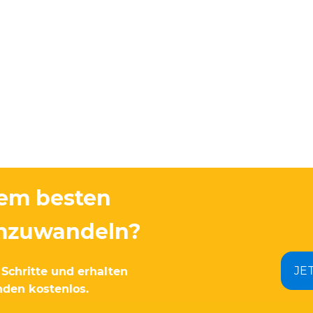
dem besten
umzuwandeln?
JE
Schritte und erhalten
nden kostenlos.