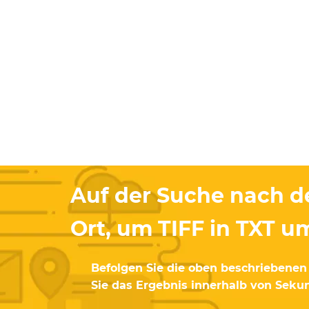
Auf der Suche nach 
Ort, um TIFF in TXT 
Befolgen Sie die oben beschriebenen 
Sie das Ergebnis innerhalb von Seku