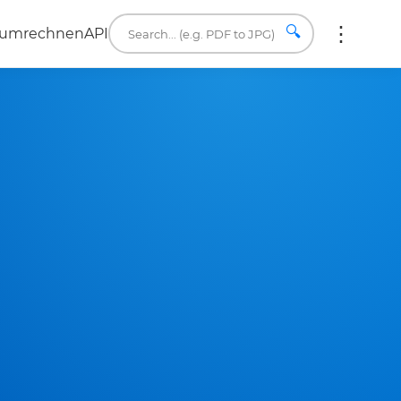
🔍
 umrechnen
API