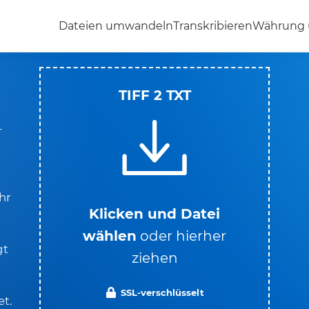
Dateien umwandeln
Transkribieren
Währung
TIFF 2 TXT
-
hr
Klicken und Datei
wählen
oder hierher
gt
ziehen
SSL-verschlüsselt
et.