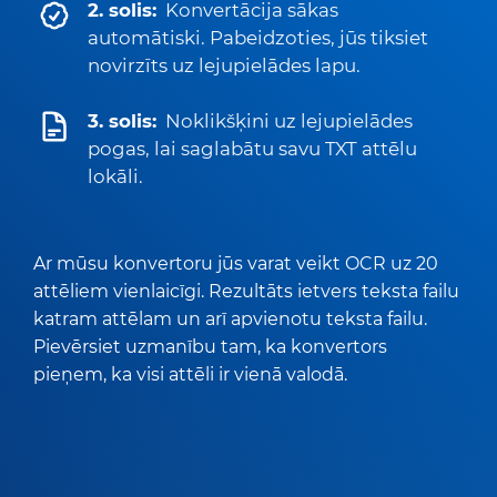
2. solis:
Konvertācija sākas
automātiski. Pabeidzoties, jūs tiksiet
novirzīts uz lejupielādes lapu.
3. solis:
Noklikšķini uz lejupielādes
pogas, lai saglabātu savu TXT attēlu
lokāli.
Ar mūsu konvertoru jūs varat veikt OCR uz 20
attēliem vienlaicīgi. Rezultāts ietvers teksta failu
katram attēlam un arī apvienotu teksta failu.
Pievērsiet uzmanību tam, ka konvertors
pieņem, ka visi attēli ir vienā valodā.