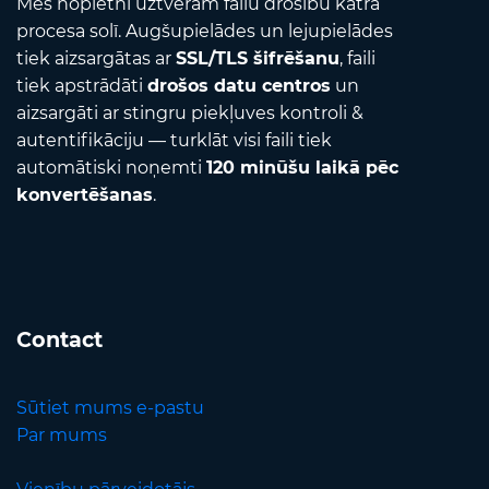
Mēs nopietni uztveram failu drošību katrā
procesa solī. Augšupielādes un lejupielādes
tiek aizsargātas ar
SSL/TLS šifrēšanu
, faili
tiek apstrādāti
drošos datu centros
un
aizsargāti ar stingru piekļuves kontroli &
autentifikāciju — turklāt visi faili tiek
automātiski noņemti
120 minūšu laikā pēc
konvertēšanas
.
Contact
Sūtiet mums e-pastu
Par mums