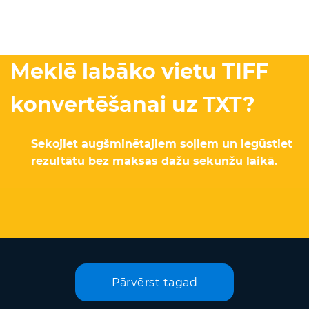
Meklē labāko vietu TIFF
konvertēšanai uz TXT?
Sekojiet augšminētajiem soļiem un iegūstiet
rezultātu bez maksas dažu sekunžu laikā.
Pārvērst tagad