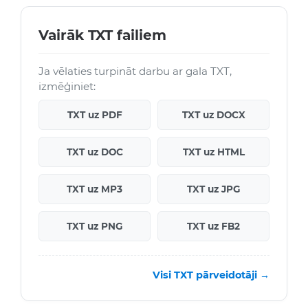
Vairāk TXT failiem
Ja vēlaties turpināt darbu ar gala TXT,
izmēģiniet:
TXT uz PDF
TXT uz DOCX
TXT uz DOC
TXT uz HTML
TXT uz MP3
TXT uz JPG
TXT uz PNG
TXT uz FB2
Visi TXT pārveidotāji →