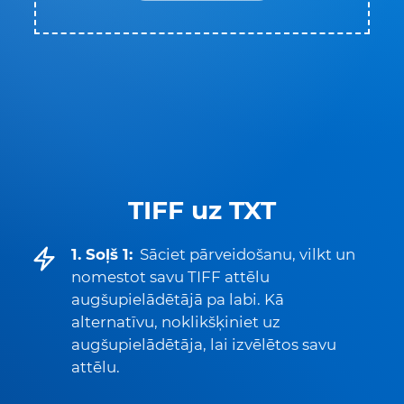
TIFF uz TXT
1. Soļš 1:
Sāciet pārveidošanu, vilkt un
nomestot savu TIFF attēlu
augšupielādētājā pa labi. Kā
alternatīvu, noklikšķiniet uz
augšupielādētāja, lai izvēlētos savu
attēlu.