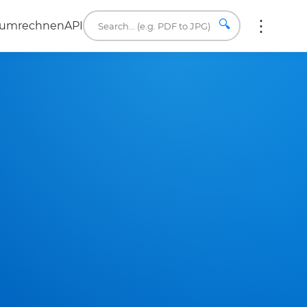
🔍
 umrechnen
API