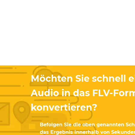
Möchten Sie schnell 
Audio in das FLV-For
konvertieren?
Befolgen Sie die oben genannten Schr
das Ergebnis innerhalb von Sekunden