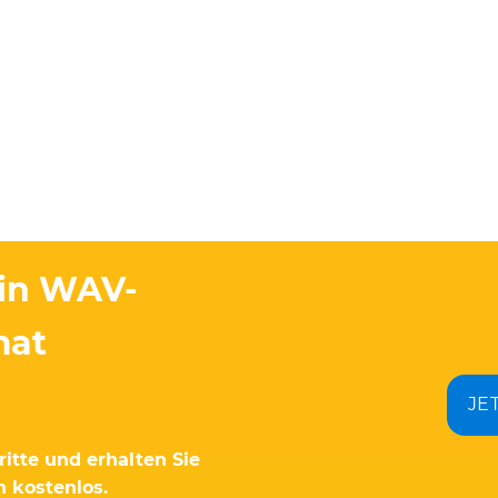
ein WAV-
mat
JE
itte und erhalten Sie
 kostenlos.