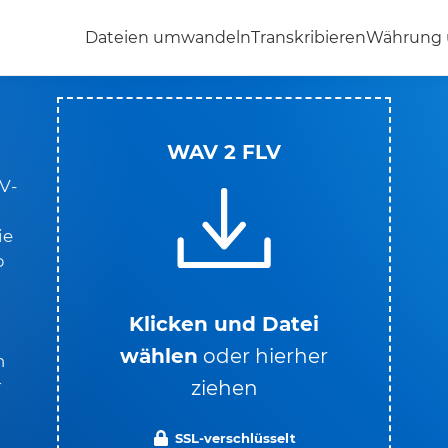
Dateien umwandeln
Transkribieren
Währung
WAV 2 FLV
V-
ie
p
Klicken und Datei
wählen
oder hierher
n
ziehen
r
SSL-verschlüsselt