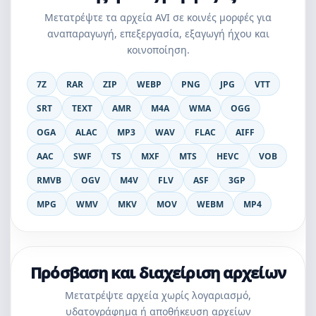
Μετατρέψτε τα αρχεία AVI σε κοινές μορφές για
αναπαραγωγή, επεξεργασία, εξαγωγή ήχου και
κοινοποίηση.
7Z
RAR
ZIP
WEBP
PNG
JPG
VTT
SRT
TEXT
AMR
M4A
WMA
OGG
OGA
ALAC
MP3
WAV
FLAC
AIFF
AAC
SWF
TS
MXF
MTS
HEVC
VOB
RMVB
OGV
M4V
FLV
ASF
3GP
MPG
WMV
MKV
MOV
WEBM
MP4
Πρόσβαση και διαχείριση αρχείων
Μετατρέψτε αρχεία χωρίς λογαριασμό,
υδατογράφημα ή αποθήκευση αρχείων