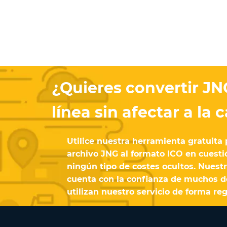
¿Quieres convertir JN
línea sin afectar a la 
Utilice nuestra herramienta gratuita 
archivo JNG al formato ICO en cuesti
ningún tipo de costes ocultos. Nuest
cuenta con la confianza de muchos d
utilizan nuestro servicio de forma reg