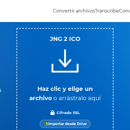
Convertir archivos
Transcribe
Conv
JNG 2 ICO
Haz clic y elige un
á
archivo
o arrástralo aquí
Cifrado SSL
Importar desde Drive