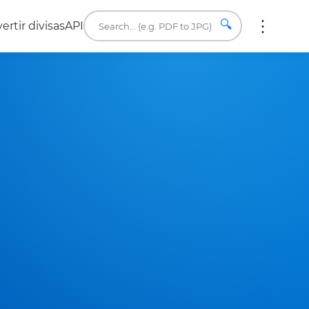
🔍
ertir divisas
API