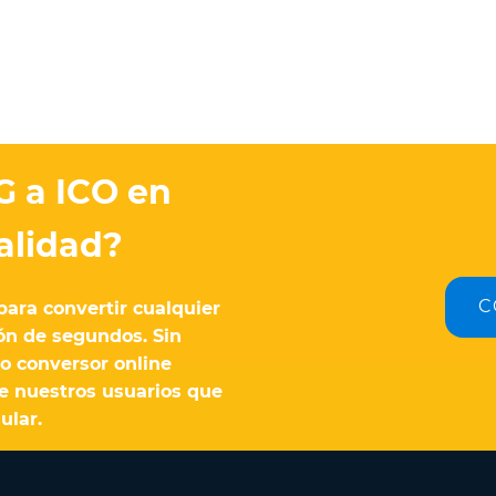
G a ICO en
calidad?
C
para convertir cualquier
ón de segundos. Sin
ro conversor online
e nuestros usuarios que
ular.