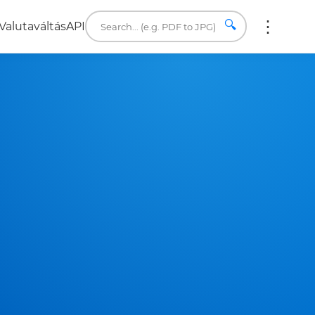
🔍
Valutaváltás
API