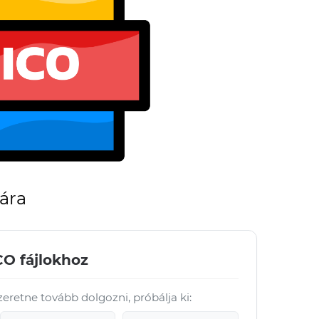
ára
CO fájlokhoz
szeretne tovább dolgozni, próbálja ki: