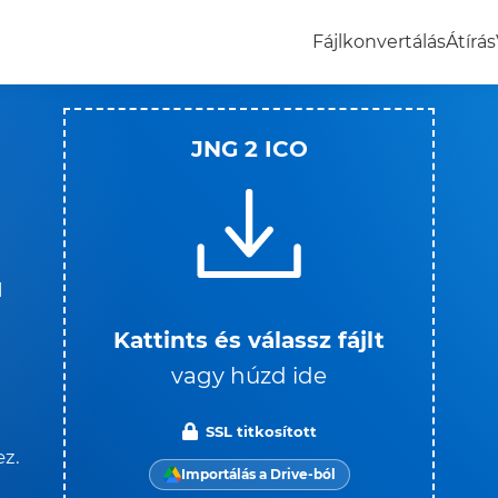
Fájlkonvertálás
Átírás
JNG 2 ICO
l
Kattints és válassz fájlt
vagy húzd ide
SSL titkosított
ez.
Importálás a Drive-ból