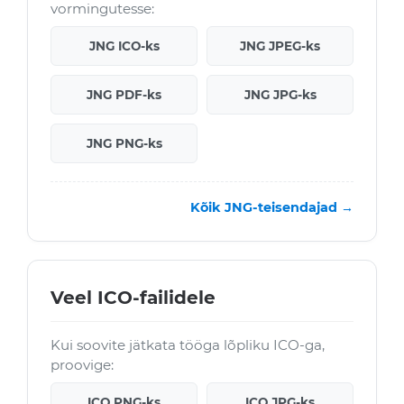
vormingutesse:
JNG ICO-ks
JNG JPEG-ks
JNG PDF-ks
JNG JPG-ks
JNG PNG-ks
Kõik JNG-teisendajad →
Veel ICO-failidele
Kui soovite jätkata tööga lõpliku ICO-ga,
proovige:
ICO PNG-ks
ICO JPG-ks