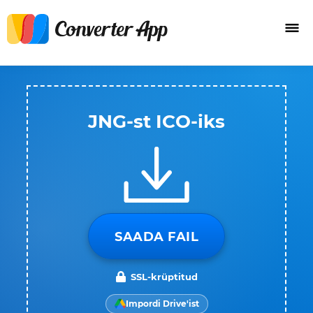
JNG-st ICO-iks
SAADA FAIL
SSL-krüptitud
Impordi Drive'ist