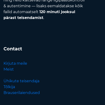
ning neid kaitsevad range ligipääsukontroll
& autentimine — lisaks eemaldatakse kõik
failid automaatselt
120 minuti jooksul
pärast teisendamist
.
Contact
Kirjuta meile
Meist
Ühikute teisendaja
Tõlkija
Brauserilaiendused