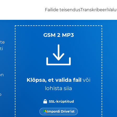
Failide teisendus
Transkribeeri
Valu
GSM 2 MP3
ite
ti
on
Klõpsa, et valida fail
või
.
lohista siia
b
SSL-krüptitud
Impordi Drive'ist