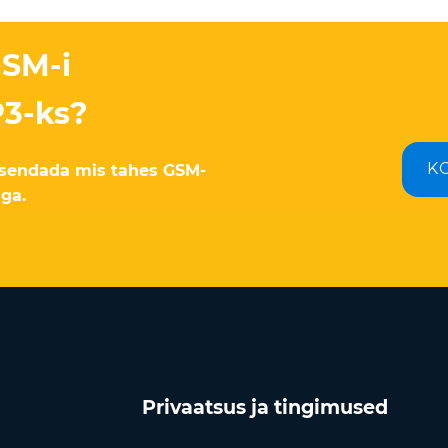
GSM-i
P3-ks?
K
eisendada mis tahes GSM-
ga.
Privaatsus ja tingimused