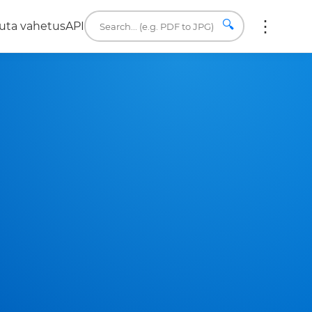
🔍
uta vahetus
API