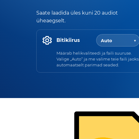
Saate laadida üles kuni 20 audiot
üheaegselt.
Bitikiirus
Määrab helikvaliteedi ja faili suuruse.
Valige „Auto“ ja me valime teie faili jaoks
automaatselt parimad seaded.