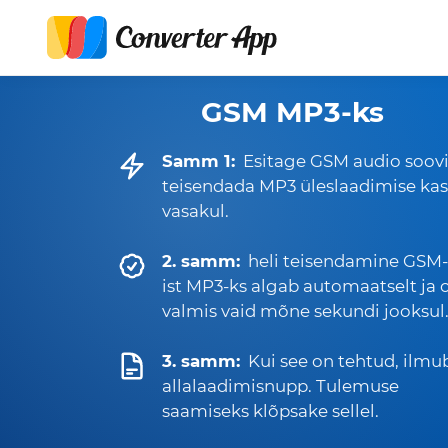
GSM MP3-ks
Samm 1:
Esitage GSM audio soov
teisendada MP3 üleslaadimise kas
vasakul.
2. samm:
heli teisendamine GSM-
ist MP3-ks algab automaatselt ja 
valmis vaid mõne sekundi jooksul
3. samm:
Kui see on tehtud, ilmu
allalaadimisnupp. Tulemuse
saamiseks klõpsake sellel.