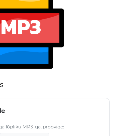
s
le
öga lõpliku MP3-ga, proovige: