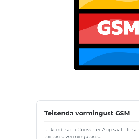
Teisenda vormingust GSM
Rakendusega Converter App saate teise
teistesse vormingutesse: