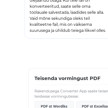
ülejäänud osaga. Kui teie fail on
konverteeritud, saate selle oma
töölauale salvestada, laadides selle alla.
Vaid mõne sekundiga oleks teil
kvaliteetne fail, mis on väiksema
suurusega ja ühildub teiega liikvel olles.
Teisenda vormingust PDF
Rakendusega Converter App saate teise
teistesse vormingutesse:
PDF st Wordiks
PDF st Exceliss