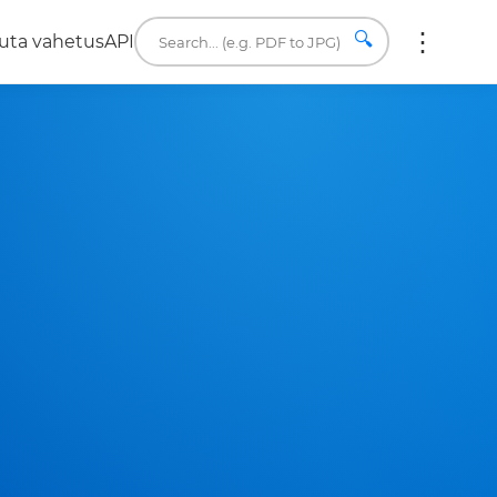
🔍
uta vahetus
API