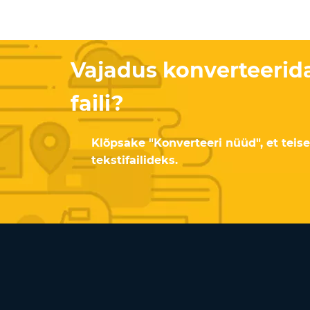
Vajadus konverteerid
faili?
Klõpsake "Konverteeri nüüd", et tei
tekstifailideks.