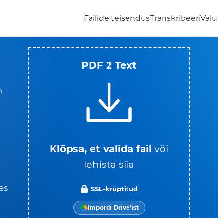
Failide teisendus
Transkribeeri
Valu
PDF 2 Text
n
Klõpsa, et valida fail
või
lohista siia
es
SSL-krüptitud
Impordi Drive'ist