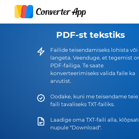
PDF-st tekstiks
Failide teisendamiseks lohista või
langeta. Veenduge, et tegemist o
PDF-failiga. Te saate
konverteerimiseks valida faile ka
arvutist.
Oodake, kuni me teisendame teie
faili tavaliseks TXT-failiks.
Laadige oma TXT-faili alla, klõpsat
nupule "Download".