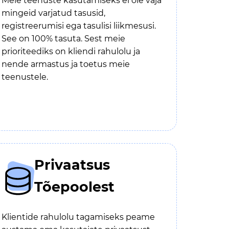
Meie teenuste kasutamiseks ei ole vaja
mingeid varjatud tasusid,
registreerumisi ega tasulisi liikmesusi.
See on 100% tasuta. Sest meie
prioriteediks on kliendi rahulolu ja
nende armastus ja toetus meie
teenustele.
Privaatsus
Tõepoolest
Klientide rahulolu tagamiseks peame