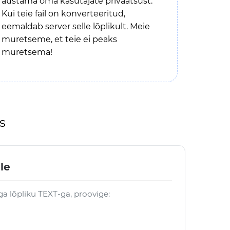
austama oma kasutajate privaatsust.
Kui teie fail on konverteeritud,
eemaldab server selle lõplikult. Meie
muretseme, et teie ei peaks
muretsema!
s
le
ga lõpliku TEXT-ga, proovige: