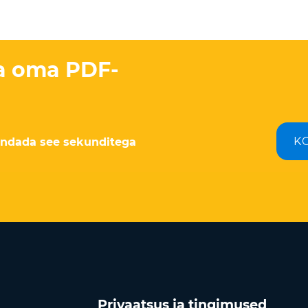
a oma PDF-
K
sendada see sekunditega
Privaatsus ja tingimused