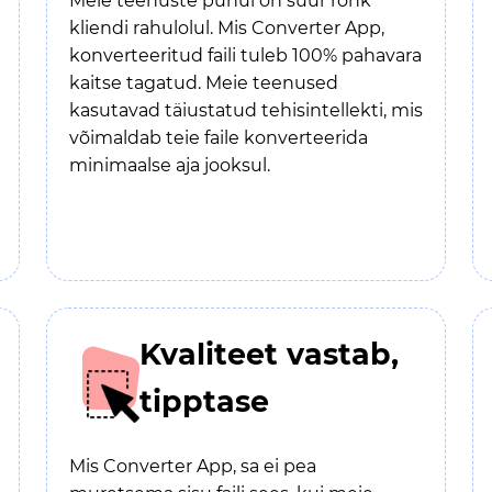
Meie teenuste puhul on suur rõhk
kliendi rahulolul. Mis Converter App,
konverteeritud faili tuleb 100% pahavara
kaitse tagatud. Meie teenused
kasutavad täiustatud tehisintellekti, mis
võimaldab teie faile konverteerida
minimaalse aja jooksul.
Kvaliteet vastab,
tipptase
Mis Converter App, sa ei pea