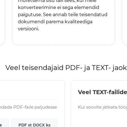
muretsema sisu faili sees, kui meie
konverteerimine ei sega elemendid
paigutuse. See annab teile teisendatud
dokumendi parema kvaliteediga
versiooni.
Veel teisendajaid PDF- ja TEXT- jaok
Veel TEXT-failide
ndada PDF-faile paljudesse
Kui soovite jätkata töö
e
PDF st DOCX ks