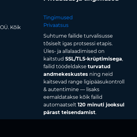
Tingimused
Privaatsus
 OÜ. Kõik
Suhtume failide turvalisusse
tõsiselt igas protsessi etapis.
Üles- ja allalaadimised on
kaitstud
SSL/TLS-krüptimisega
,
failid töödeldakse
turvatud
andmekeskustes
ning neid
kaitsevad range ligipääsukontroll
& autentimine — lisaks
eemaldatakse kõik failid
automaatselt
120 minuti jooksul
pärast teisendamist
.