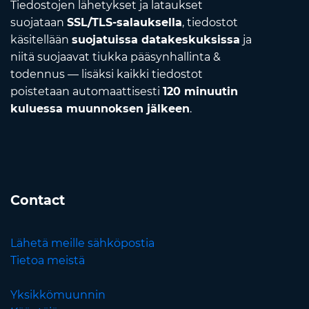
Tiedostojen lähetykset ja lataukset
suojataan
SSL/TLS-salauksella
, tiedostot
käsitellään
suojatuissa datakeskuksissa
ja
niitä suojaavat tiukka pääsynhallinta &
todennus — lisäksi kaikki tiedostot
poistetaan automaattisesti
120 minuutin
kuluessa muunnoksen jälkeen
.
Contact
Lähetä meille sähköpostia
Tietoa meistä
Yksikkömuunnin