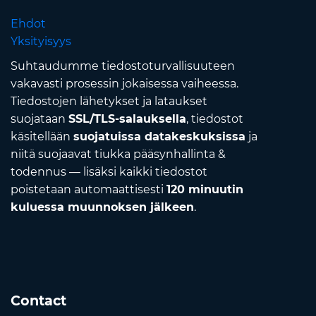
Ehdot
Yksityisyys
Suhtaudumme tiedostoturvallisuuteen
vakavasti prosessin jokaisessa vaiheessa.
Tiedostojen lähetykset ja lataukset
suojataan
SSL/TLS-salauksella
, tiedostot
käsitellään
suojatuissa datakeskuksissa
ja
niitä suojaavat tiukka pääsynhallinta &
todennus — lisäksi kaikki tiedostot
poistetaan automaattisesti
120 minuutin
kuluessa muunnoksen jälkeen
.
Contact