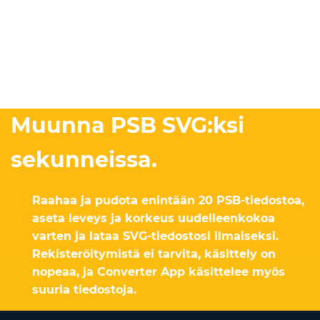
Muunna PSB SVG:ksi
sekunneissa.
Raahaa ja pudota enintään 20 PSB-tiedostoa,
aseta leveys ja korkeus uudelleenkokoa
varten ja lataa SVG-tiedostosi ilmaiseksi.
Rekisteröitymistä ei tarvita, käsittely on
nopeaa, ja Converter App käsittelee myös
suuria tiedostoja.