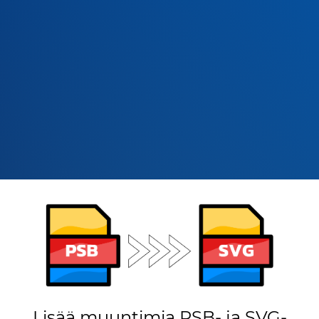
Lisää muuntimia PSB- ja SVG-