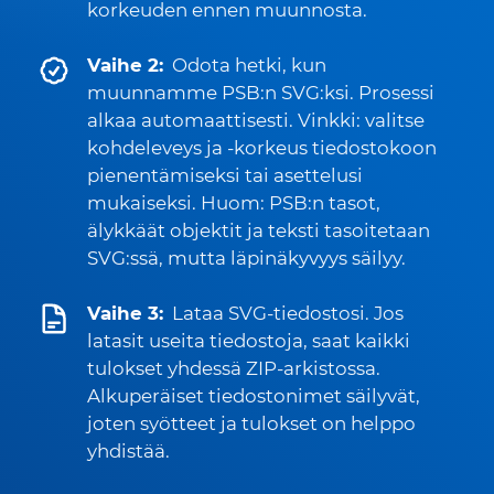
korkeuden ennen muunnosta.
Vaihe 2:
Odota hetki, kun
muunnamme PSB:n SVG:ksi. Prosessi
alkaa automaattisesti. Vinkki: valitse
kohdeleveys ja -korkeus tiedostokoon
pienentämiseksi tai asettelusi
mukaiseksi. Huom: PSB:n tasot,
älykkäät objektit ja teksti tasoitetaan
SVG:ssä, mutta läpinäkyvyys säilyy.
Vaihe 3:
Lataa SVG-tiedostosi. Jos
latasit useita tiedostoja, saat kaikki
tulokset yhdessä ZIP-arkistossa.
Alkuperäiset tiedostonimet säilyvät,
joten syötteet ja tulokset on helppo
yhdistää.