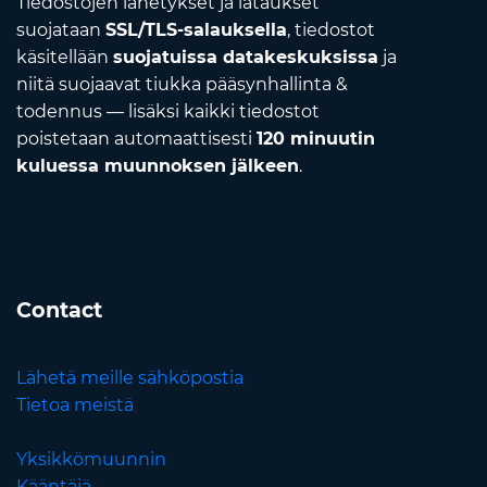
Tiedostojen lähetykset ja lataukset
suojataan
SSL/TLS-salauksella
, tiedostot
käsitellään
suojatuissa datakeskuksissa
ja
niitä suojaavat tiukka pääsynhallinta &
todennus — lisäksi kaikki tiedostot
poistetaan automaattisesti
120 minuutin
kuluessa muunnoksen jälkeen
.
Contact
Lähetä meille sähköpostia
Tietoa meistä
Yksikkömuunnin
Kääntäjä