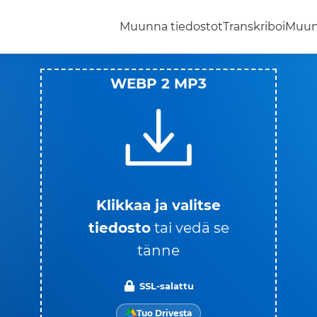
Muunna tiedostot
Transkriboi
Muun
WEBP 2 MP3
Klikkaa ja valitse
tiedosto
tai vedä se
tänne
SSL-salattu
Tuo Drivesta