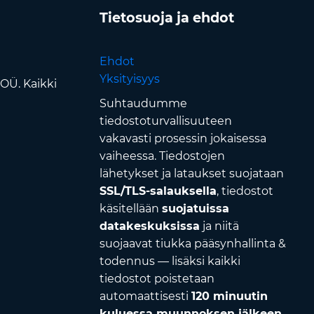
Tietosuoja ja ehdot
Ehdot
Yksityisyys
OÜ. Kaikki
Suhtaudumme
tiedostoturvallisuuteen
vakavasti prosessin jokaisessa
vaiheessa. Tiedostojen
lähetykset ja lataukset suojataan
SSL/TLS-salauksella
, tiedostot
käsitellään
suojatuissa
datakeskuksissa
ja niitä
suojaavat tiukka pääsynhallinta &
todennus — lisäksi kaikki
tiedostot poistetaan
automaattisesti
120 minuutin
kuluessa muunnoksen jälkeen
.