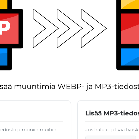
isää muuntimia WEBP- ja MP3-tiedost
Lisää MP3-tiedos
iedostoja moniin muihin
Jos haluat jatkaa työsk