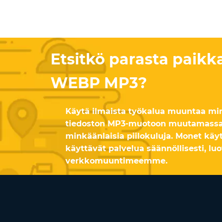
Etsitkö parasta paik
WEBP MP3?
Käytä ilmaista työkalua muuntaa m
tiedoston MP3-muotoon muutamassa 
minkäänlaisia piilokuluja. Monet käy
käyttävät palvelua säännöllisesti, lu
verkkomuuntimeemme.