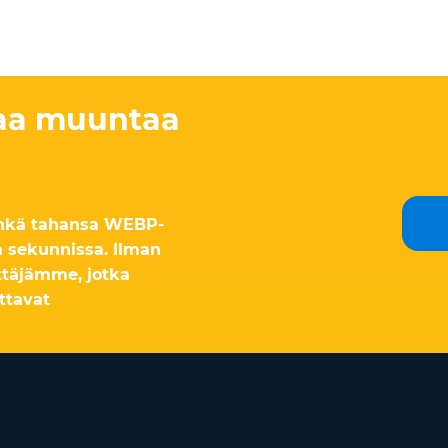
kaa muuntaa
inkä tahansa WEBP-
sekunnissa. Ilman
ttäjämme, jotka
ottavat