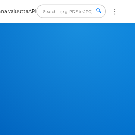
🔍
na valuutta
API