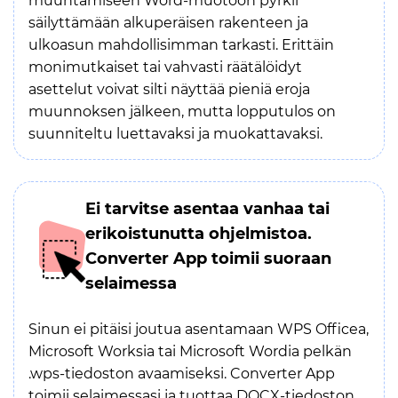
muuntamiseen Word-muotoon pyrkii
säilyttämään alkuperäisen rakenteen ja
ulkoasun mahdollisimman tarkasti. Erittäin
monimutkaiset tai vahvasti räätälöidyt
asettelut voivat silti näyttää pieniä eroja
muunnoksen jälkeen, mutta lopputulos on
suunniteltu luettavaksi ja muokattavaksi.
Ei tarvitse asentaa vanhaa tai
erikoistunutta ohjelmistoa.
Converter App toimii suoraan
selaimessa
Sinun ei pitäisi joutua asentamaan WPS Officea,
Microsoft Worksia tai Microsoft Wordia pelkän
.wps-tiedoston avaamiseksi. Converter App
toimii selaimessasi ja tuottaa DOCX-tiedoston,