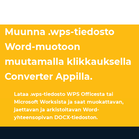
Muunna .wps-tiedosto
Word-muotoon
muutamalla klikkauksella
Converter Appilla.
Lataa .wps-tiedosto WPS Officesta tai
Microsoft Worksista ja saat muokattavan,
jaettavan ja arkistoitavan Word-
yhteensopivan DOCX-tiedoston.