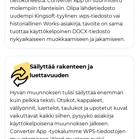
tietokoneesta. Converter App on suunniteltu
molempiin tilanteisiin. Olipa lähdetiedosto
uudempi Kingsoft-tyylinen .wps-tiedosto vai
historiallinen Works-asiakirja, tavoite on sama:
tuottaa käyttökelpoinen DOCX-tiedosto
nykyaikaiseen muokkaamiseen ja jakamiseen.
Säilyttää rakenteen ja
luettavuuden
Hyvän muunnoksen tulisi säilyttää enemmän
kuin pelkkä teksti. Otsikot, kappaleet,
välilyönnit, luettelot, taulukot ja upotetut kuvat
vaikuttavat kaikki siihen, pysyykö asiakirja
käyttökelpoisena muunnoksen jälkeen.
Converter App -työkalumme WPS-tiedostojen