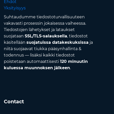
Ehdot
Yksityisyys
Suhtaudumme tiedostoturvallisuuteen
vakavasti prosessin jokaisessa vaiheessa.
Tiedostojen lähetykset ja lataukset
suojataan
SSL/TLS-salauksella
, tiedostot
käsitellään
suojatuissa datakeskuksissa
ja
niitä suojaavat tiukka pääsynhallinta &
todennus — lisäksi kaikki tiedostot
poistetaan automaattisesti
120 minuutin
kuluessa muunnoksen jälkeen
.
Contact