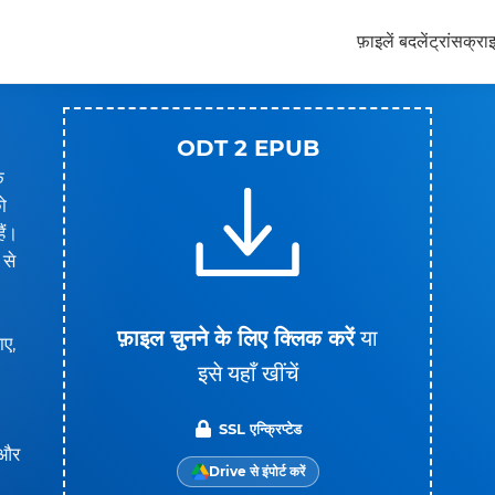
फ़ाइलें बदलें
ट्रांसक्रा
ODT 2 EPUB
े
ो
ैं।
 से
फ़ाइल चुनने के लिए क्लिक करें
या
ाए,
इसे यहाँ खींचें
SSL एन्क्रिप्टेड
 और
Drive से इंपोर्ट करें