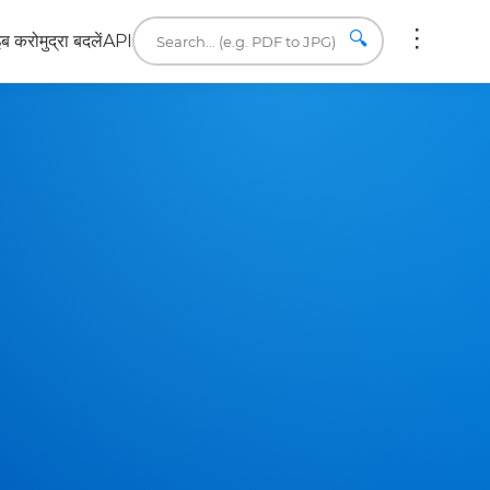
🔍
इब करो
मुद्रा बदलें
API