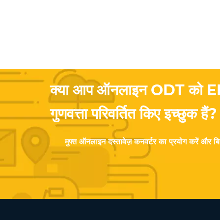
क्या आप ऑनलाइन ODT को EP
गुणवत्ता परिवर्तित किए इच्छुक हैं?
मुफ्त ऑनलाइन दस्तावेज़ कनवर्टर का प्रयोग करें और बिन