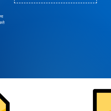
मा
कते