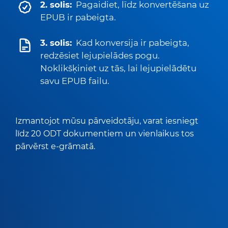
2. solis:
Pagaidiet, līdz konvertēšana uz
EPUB ir pabeigta.
3. solis:
Kad konversija ir pabeigta,
redzēsiet lejupielādes pogu.
Noklikšķiniet uz tās, lai lejupielādētu
savu EPUB failu.
Izmantojot mūsu pārveidotāju, varat iesniegt
līdz 20 ODT dokumentiem un vienlaikus tos
pārvērst e-grāmatā.