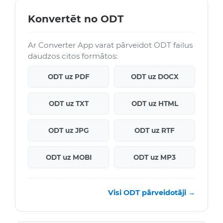
Konvertēt no ODT
Ar Converter App varat pārveidot ODT failus
daudzos citos formātos:
ODT uz PDF
ODT uz DOCX
ODT uz TXT
ODT uz HTML
ODT uz JPG
ODT uz RTF
ODT uz MOBI
ODT uz MP3
Visi ODT pārveidotāji →