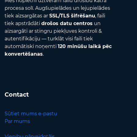
Mēs nopietni uztveram failu drošību katrā
procesa solī. Augšupielādes un lejupielādes
tiek aizsargātas ar
SSL/TLS šifrēšanu
, faili
tiek apstrādāti
drošos datu centros
un
aizsargāti ar stingru piekļuves kontroli &
autentifikāciju — turklāt visi faili tiek
automātiski noņemti
120 minūšu laikā pēc
konvertēšanas
.
Contact
Sūtiet mums e-pastu
Par mums
Vienību pārveidotājs