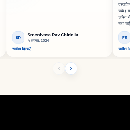
दस्तावेज
सके। यह
उचित सी
तथा कई 
जानी चा
Sreenivasa Rav Chidella
SR
FE
4 अगस्त, 2024
समीक्षा दिखाएँ
समीक्षा 