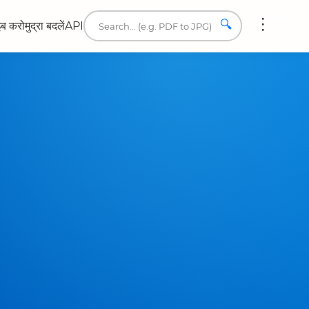
🔍
इब करो
मुद्रा बदलें
API