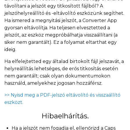
távolítani a jelszót egy titkosított fájlból? A
jelszóhelyreállító és -eltávolító eszközünk segíthet.
Ha ismered a megnyitási jelszót, a Converter App
gyorsan eltávolítja. Ha teljesen elvesztetted a
jelszót, az eszköz megpróbálhatja visszaállítani (a
siker nem garantált). Ez a folyamat eltarthat egy
ideig.
Ha elfelejtetted egy általad birtokolt fájl jelszavát, a
helyreállítás lehetséges, de erős titkosítás esetén
nem garantált; csak olyan dokumentumokon
használd, amelyekhez jogosan hozzáférsz.
>> Nyisd meg a PDF-jelszó eltávolító és visszaállító
eszközt.
Hibaelhárítás.
Ha a jelszót nem fogadja el, ellenőrizd a Caps