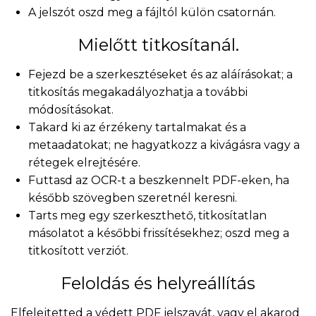
A jelszót oszd meg a fájltól külön csatornán.
Mielőtt titkosítanál.
Fejezd be a szerkesztéseket és az aláírásokat; a
titkosítás megakadályozhatja a további
módosításokat.
Takard ki az érzékeny tartalmakat és a
metaadatokat; ne hagyatkozz a kivágásra vagy a
rétegek elrejtésére.
Futtasd az OCR-t a beszkennelt PDF-eken, ha
később szövegben szeretnél keresni.
Tarts meg egy szerkeszthető, titkosítatlan
másolatot a későbbi frissítésekhez; oszd meg a
titkosított verziót.
Feloldás és helyreállítás
Elfelejtetted a védett PDF jelszavát, vagy el akarod