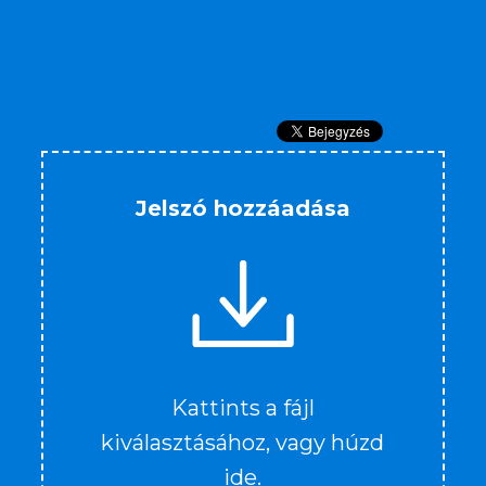
Jelszó hozzáadása
Kattints a fájl
kiválasztásához, vagy húzd
ide.