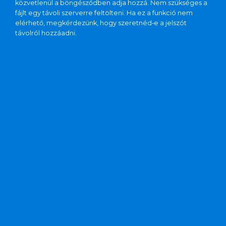
közvetlenül a böngésződben adja hozzá. Nem szükséges a
fájlt egy távoli szerverre feltölteni. Ha ez a funkció nem
elérhető, megkérdezünk, hogy szeretnéd‑e a jelszót
távolról hozzáadni.