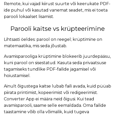
Remote, kui vajad kiirust suurte või keerukate PDF-
ide puhul või kasutad vanemat seadet, mis ei toeta
parooli lokaalset lisamist.
Parooli kaitse vs krüpteerimine
Lihtsasti öeldes: parool on reegel; krüptimine on
matemaatika, mis seda jõustab.
Avamisparooliga krüptimine blokeerib juurdepääsu,
kuni parool on sisestatud. Kasuta seda privaatsuse
tagamiseks tundlike PDF-failide jagamisel või
hoiustamisel.
Ainult õigustega kaitse lubab faili avada, kuid püüab
piirata printimist, kopeerimist või redigeerimist.
Converter App ei määra neid õigusi. Kui tead
avamisparooli, saame selle eemaldada. Oma failide
taastamine võib olla võimalik, kuid tugeva