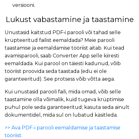
versiooni.
Lukust vabastamine ja taastamine
Unustasid kaitstud PDF‑i parooli või tahad selle
krüpteeritud failist eemaldada? Meie parooli
taastamise ja eemaldamise tööriist aitab. Kui tead
avamisparooli, saab Converter App selle kiiresti
eemaldada. Kui parool on täiesti kadunud, võib
tööriist proovida seda taastada (edu ei ole
garanteeritud). See protsess võib võtta aega.
Kui unustasid parooli faili, mida omad, võib selle
taastamine olla võimalik, kuid tugeva krüptimise
puhul pole seda garanteeritud; kasuta seda ainult
dokumentidel, mida sul on lubatud käsitleda.
>> Ava PDF-i parooli eemaldamise ja taastamise
tööriist.