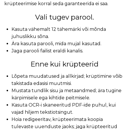
krüpteerimise korral seda garanteerida ei saa.
Vali tugev parool.
Kasuta vähemalt 12 tähemärki või mõnda
juhuslikku sõna.
Ära kasuta parooli, mida mujal kasutad.
Jaga parooli failist eraldi kanalis.
Enne kui krüpteerid
Lõpeta muudatused ja allkirjad; krüptimine võib
takistada edasisi muutmisi.
Mustata tundlik sisu ja metaandmed; ära tugine
kärpimisele ega kihtide peitmisele.
Kasuta OCR-i skaneeritud PDF-ide puhul, kui
vajad hiljem tekstiotsingut.
Hoia redigeeritav, krüpteerimata koopia
tulevaste uuenduste jaoks; jaga krüpteeritud