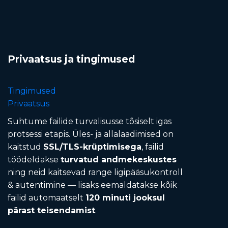
Privaatsus ja tingimused
Tingimused
Privaatsus
Suhtume failide turvalisusse tõsiselt igas
protsessi etapis. Üles- ja allalaadimised on
kaitstud
SSL/TLS-krüptimisega
, failid
töödeldakse
turvatud andmekeskustes
ning neid kaitsevad range ligipääsukontroll
& autentimine — lisaks eemaldatakse kõik
failid automaatselt
120 minuti jooksul
pärast teisendamist
.