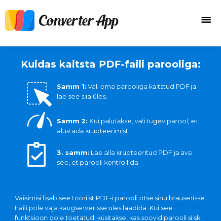
Kuidas kaitsta PDF-faili parooliga:
Samm 1:
Vali oma parooliga kaitstud PDF ja
lae see siia üles.
Samm 2:
Kui palutakse, vali tugev parool, et
alustada krüpteerimist.
3. samm:
Lae alla krüpteeritud PDF ja ava
see, et parooli kontrollida.
Vaikimisi lisab see tööriist PDF-i parooli otse sinu brauserisse.
Faili pole vaja kaugserverisse üles laadida. Kui see
funktsioon pole toetatud, küsitakse, kas soovid parooli siiski