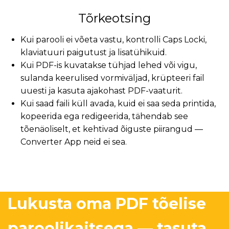
Tõrkeotsing
Kui parooli ei võeta vastu, kontrolli Caps Locki,
klaviatuuri paigutust ja lisatühikuid.
Kui PDF-is kuvatakse tühjad lehed või vigu,
sulanda keerulised vormiväljad, krüpteeri fail
uuesti ja kasuta ajakohast PDF-vaaturit.
Kui saad faili küll avada, kuid ei saa seda printida,
kopeerida ega redigeerida, tähendab see
tõenäoliselt, et kehtivad õiguste piirangud —
Converter App neid ei sea.
Lukusta oma PDF tõelise
paroolikaitsega — tasuta