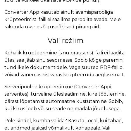
suurte või keerukamate PDF-ide puhul).
Converter App kasutab ainult avamisparooliga
krüpteerimist: faili ei saa ilma paroolita avada. Me ei
rakenda üksnes õiguspõhiseid piiranguid.
Vali režiim
Kohalik krüpteerimine (sinu brauseris): faili ei laadita
üles, see jääb sinu seadmesse. Sobib kõige paremini
tundlikele dokumentidele. Väga suured PDF-failid
võivad vanemas riistvaras krüpteeruda aeglasemalt.
Serveripoolne krüpteerimine (Converter Appi
serverites): turvaline üleslaadimine, kiire töötlemine,
pärast lõpetamist automaatne kustutamine. Sobib,
kui kiirus loeb või su seade on madala jõudlusega.
Pole kindel, kumba valida? Kasuta Local, kui tahad,
et andmed jääksid võimalikult kohapeale. Vali