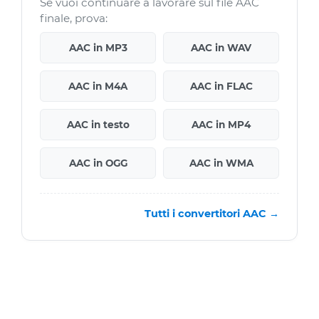
Se vuoi continuare a lavorare sul file AAC
finale, prova:
AAC in MP3
AAC in WAV
AAC in M4A
AAC in FLAC
AAC in testo
AAC in MP4
AAC in OGG
AAC in WMA
Tutti i convertitori AAC →