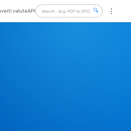
🔍
verti valute
API