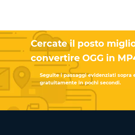
Cercate il posto migli
convertire OGG in MP
Seguite i passaggi evidenziati sopra e
gratuitamente in pochi secondi.