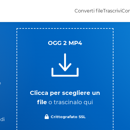
Converti file
Trascrivi
Con
OGG 2 MP4
e
Clicca per scegliere un
file
o trascinalo qui
Crittografato SSL
 di