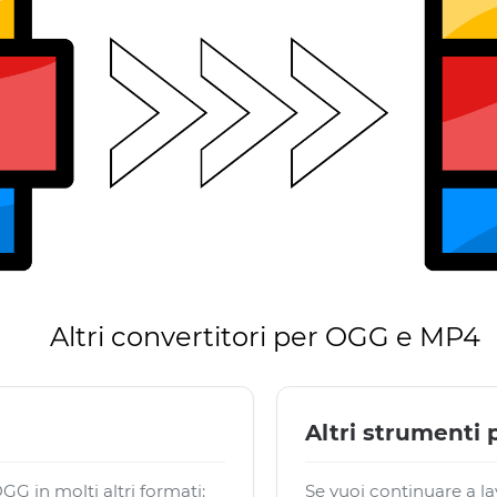
Altri convertitori per OGG e MP4
Altri strumenti
G in molti altri formati:
Se vuoi continuare a la