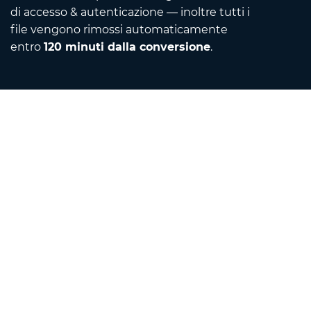
di accesso & autenticazione — inoltre tutti i
file vengono rimossi automaticamente
entro
120 minuti dalla conversione
.
Contact
Mandaci un'email
Informazioni su di noi
Convertitore di unità
Traduttore
Estensioni browser